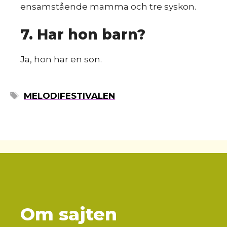
ensamstående mamma och tre syskon.
7. Har hon barn?
Ja, hon har en son.
ETIKETTER
MELODIFESTIVALEN
Om sajten