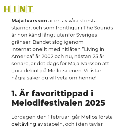
Hoppa
M
till
innehåll
Maja Ivarsson
är en av våra största
stjärnor, och som frontfigur i The Sounds
är hon känd långt utanför Sveriges
gränser. Bandet slog igenom
internationellt med hitlåten ”Living in
America” år 2002 och nu, nästan 25 år
senare, är det dags för Maja Ivarsson att
göra debut på Mello-scenen. Vi listar
några saker du vill veta om henne!
1. Är favorittippad i
Melodifestivalen 2025
Lördagen den 1 februari går
Mellos första
deltävling
av stapeln, och i den tävlar