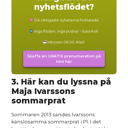
nyhetsflödet?
De viktigaste nyheterna förklarade
Inga flöden, inga pushar – bara koll.
Inboxen 06:00. Klart.
Skaffa en GRATIS prenumeration på
Hint här
3. Här kan du lyssna på
Maja Ivarssons
sommarprat
Sommaren 2013 sändes Ivarssons
känslosamma sommarprat i P1. I det