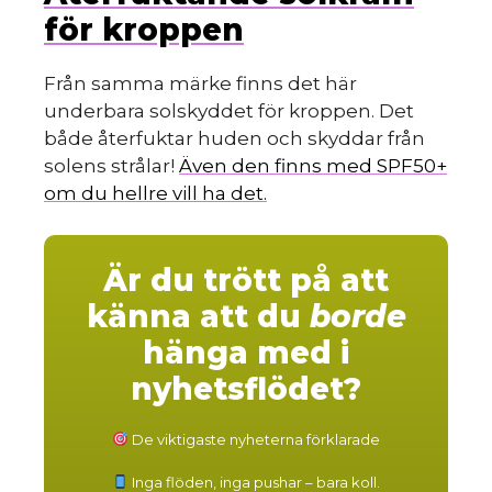
för kroppen
Från samma märke finns det här
underbara solskyddet för kroppen. Det
både återfuktar huden och skyddar från
solens strålar!
Även den finns med SPF50+
om du hellre vill ha det.
Är du trött på att
känna att du
borde
hänga med i
nyhetsflödet?
De viktigaste nyheterna förklarade
Inga flöden, inga pushar – bara koll.