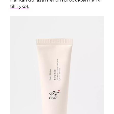
Här kan du läsa mer om produkten (länk
till Lyko).