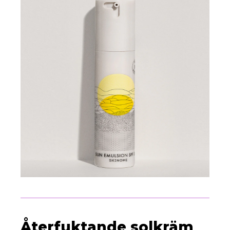
Återfuktande solkräm