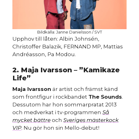
Bildkälla: Janne Danielsson / SVT
Upphov till låten: Albin Johnsén,
Christoffer Balazik, FERNAND MP, Mattias
Andréasson, Pa Modou.
2. Maja Ivarsson – ”Kamikaze
Life”
Maja Ivarsson
är artist och främst känd
som frontfigur i rockbandet
The Sounds
.
Dessutom har hon sommarpratat 2013
och medverkat i tv-programmen
Så
mycket bättre
och
Sveriges mästerkock
VIP
. Nu gör hon sin Mello-debut!