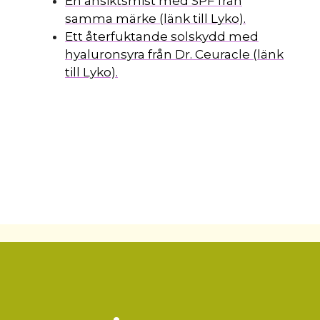
En ansiktsmist med SPF från
samma märke (länk till Lyko).
Ett återfuktande solskydd med
hyaluronsyra från Dr. Ceuracle (länk
till Lyko).