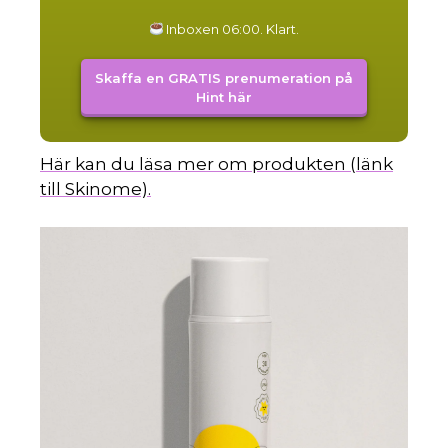
Inboxen 06:00. Klart.
Skaffa en GRATIS prenumeration på
Hint här
Här kan du läsa mer om produkten (länk
till Skinome).