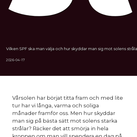
Vilken SPF ska man välja och hur skyddar man sig mot solens stråla
2026-04-17
Vårsolen har börjat titta fram och med lite
tur har vi långa, varma och soliga
månader framför oss. Men hur skyddar
man sig på bästa sätt mot solens starka
strålar? Räcker det att smörja in hela
kroppen om man vill spendera en dag på