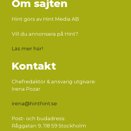
Om sajten
Hint görs av Hint Media AB
Vill du annonsera på Hint?
Läs mer här
!
Kontakt
Chefredaktör & ansvarig utgivare:
Irena Pozar
irena@hinthint.se
Post- och budadress:
Råggatan 9, 118 59 Stockholm