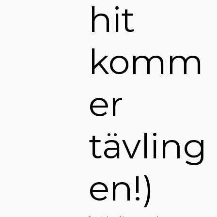
hit
komm
er
tävling
en!)