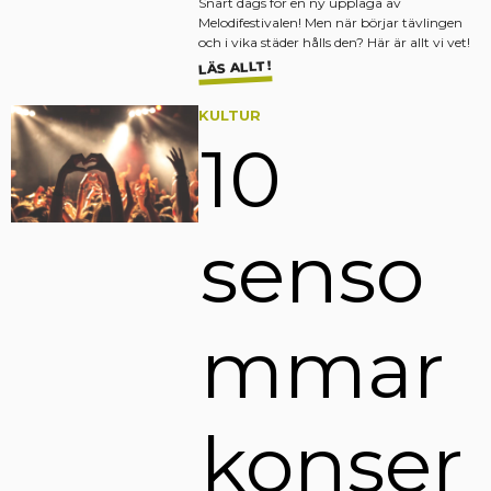
Snart dags för en ny upplaga av
Melodifestivalen! Men när börjar tävlingen
och i vika städer hålls den? Här är allt vi vet!
LÄS ALLT!
KULTUR
10
senso
mmar
konser