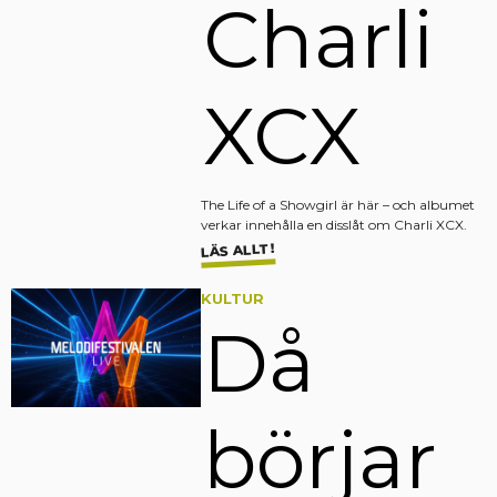
Charli
XCX
The Life of a Showgirl är här – och albumet
verkar innehålla en disslåt om Charli XCX.
LÄS ALLT!
KULTUR
Då
börjar