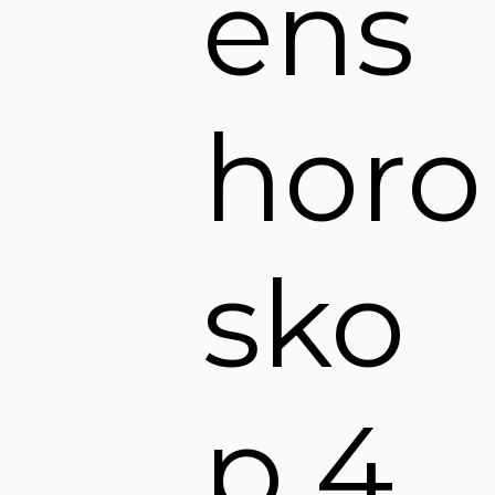
ens
horo
sko
p 4