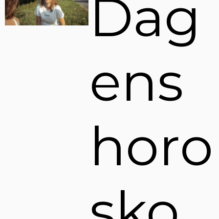
Dag
ens
horo
sko