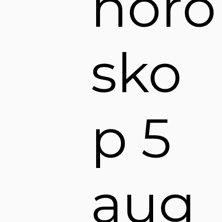
horo
sko
p 5
aug