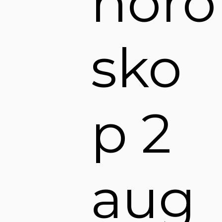
horo
sko
p 2
aug