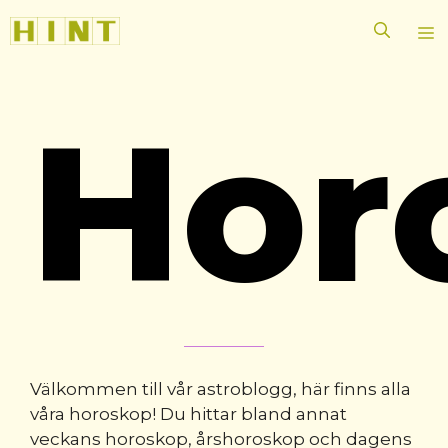
Hoppa
M
till
innehåll
Hor
Välkommen till vår astroblogg, här finns alla
våra horoskop! Du hittar bland annat
veckans horoskop, årshoroskop och dagens