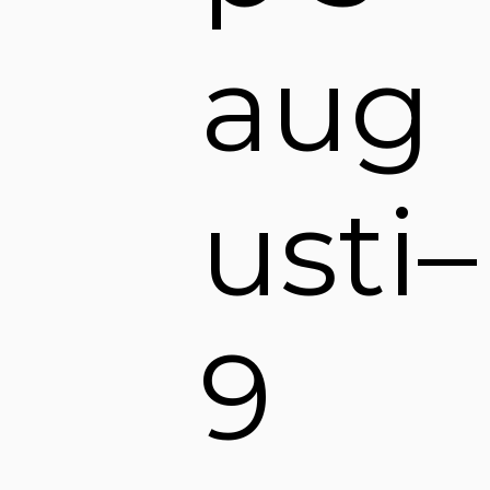
aug
usti–
9