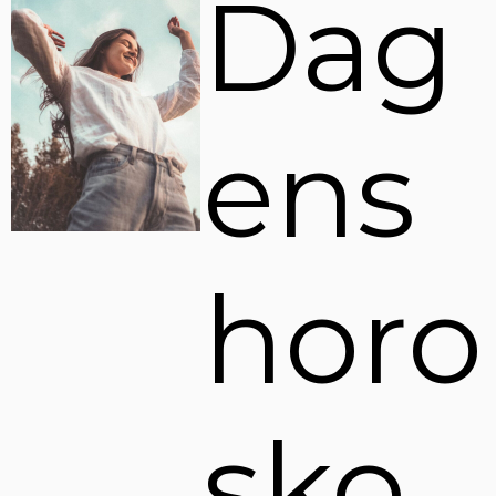
Dag
ens
horo
sko