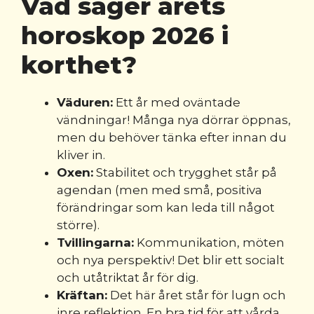
Vad säger årets
horoskop 2026 i
korthet?
Väduren:
Ett år med oväntade
vändningar! Många nya dörrar öppnas,
men du behöver tänka efter innan du
kliver in.
Oxen:
Stabilitet och trygghet står på
agendan (men med små, positiva
förändringar som kan leda till något
större).
Tvillingarna:
Kommunikation, möten
och nya perspektiv! Det blir ett socialt
och utåtriktat år för dig.
Kräftan:
Det här året står för lugn och
inre reflektion. En bra tid för att vårda