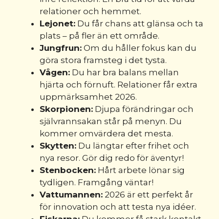
relationer och hemmet.
Lejonet:
Du får chans att glänsa och ta
plats – på fler än ett område.
Jungfrun:
Om du håller fokus kan du
göra stora framsteg i det tysta.
Vågen:
Du har bra balans mellan
hjärta och förnuft. Relationer får extra
uppmärksamhet 2026.
Skorpionen:
Djupa förändringar och
självrannsakan står på menyn. Du
kommer omvärdera det mesta.
Skytten:
Du längtar efter frihet och
nya resor. Gör dig redo för äventyr!
Stenbocken:
Hårt arbete lönar sig
tydligen. Framgång väntar!
Vattumannen:
2026 är ett perfekt år
för innovation och att testa nya idéer.
Fiskarna:
Du kommer få stark kontakt