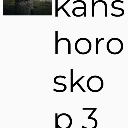
kans
horo
sko
p 3