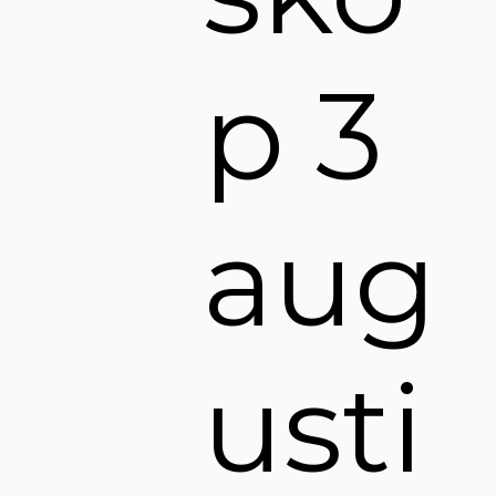
p 3
aug
usti