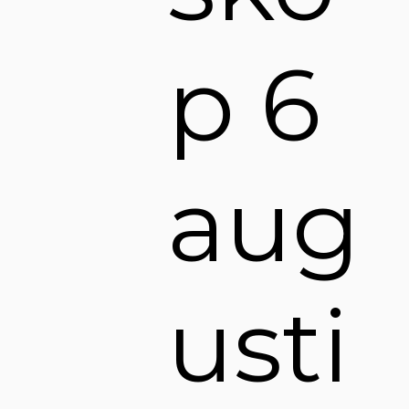
p 6
aug
usti