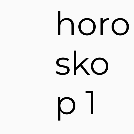
horo
sko
p 1