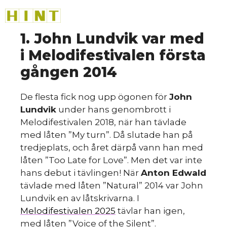
Hoppa
M
till
innehåll
1. John Lundvik var med
i Melodifestivalen första
gången 2014
De flesta fick nog upp ögonen för
John
Lundvik
under hans genombrott i
Melodifestivalen 2018, när han tävlade
med låten ”My turn”. Då slutade han på
tredjeplats, och året därpå vann han med
låten ”Too Late for Love”. Men det var inte
hans debut i tävlingen! När
Anton Edwald
tävlade med låten ”Natural” 2014 var John
Lundvik en av låtskrivarna. I
Melodifestivalen 2025
tävlar han igen,
med låten ”Voice of the Silent”.