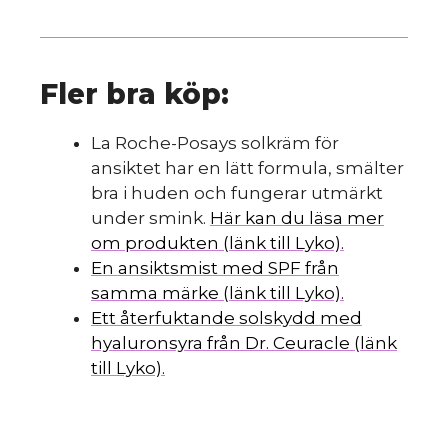
Fler bra köp:
La Roche-Posays solkräm för
ansiktet har en lätt formula, smälter
bra i huden och fungerar utmärkt
under smink.
Här kan du läsa mer
om produkten (länk till Lyko).
En ansiktsmist med SPF från
samma märke (länk till Lyko).
Ett återfuktande solskydd med
hyaluronsyra från Dr. Ceuracle (länk
till Lyko).