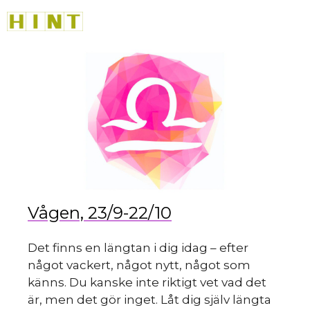
sk
Hoppa
M
till
innehåll
du
Vågen, 23/9-22/10
Det finns en längtan i dig idag – efter
något vackert, något nytt, något som
känns. Du kanske inte riktigt vet vad det
är, men det gör inget. Låt dig själv längta