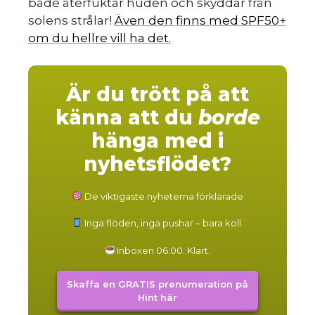
både återfuktar huden och skyddar från
solens strålar!
Även den finns med SPF50+
om du hellre vill ha det.
Är du trött på att
känna att du
borde
hänga med i
nyhetsflödet?
De viktigaste nyheterna förklarade
Inga flöden, inga pushar – bara koll.
Inboxen 06:00. Klart.
Skaffa en GRATIS prenumeration på
Hint här