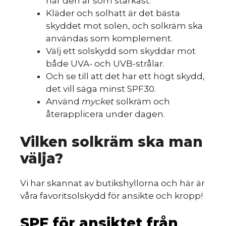
när den är som starkast.
Kläder och solhatt är det bästa
skyddet mot solen, och solkräm ska
användas som komplement.
Välj ett solskydd som skyddar mot
både UVA- och UVB-strålar.
Och se till att det har ett högt skydd,
det vill säga minst SPF30.
Använd
mycket
solkräm och
återapplicera under dagen.
Vilken solkräm ska man
välja?
Vi har skannat av butikshyllorna och här är
våra favoritsolskydd för ansikte och kropp!
SPF för ansiktet från