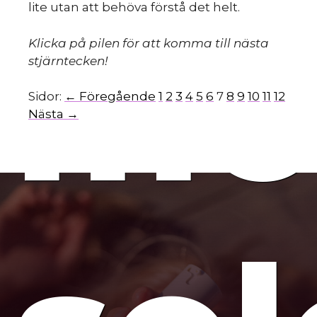
lite utan att behöva förstå det helt.
mo
Klicka på pilen för att komma till nästa
stjärntecken!
Sidor:
← Föregående
1
2
3
4
5
6
7
8
9
10
11
12
Nästa →