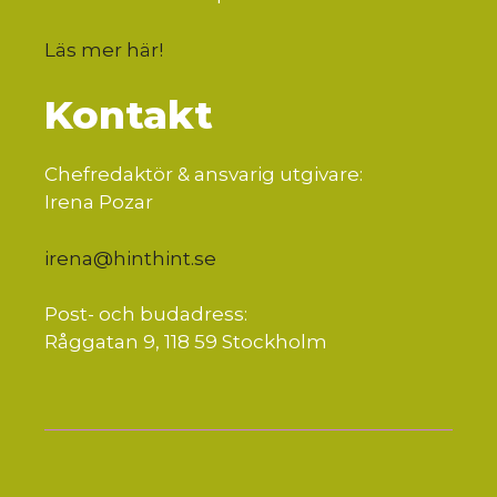
Läs mer här
!
Kontakt
Chefredaktör & ansvarig utgivare:
Irena Pozar
irena@hinthint.se
Post- och budadress:
Råggatan 9, 118 59 Stockholm