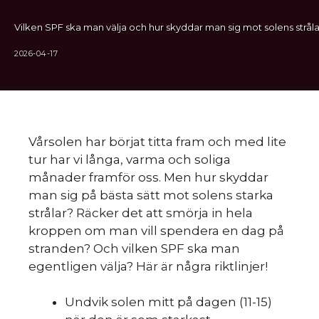
Vilken SPF ska man välja och hur skyddar man sig mot solens stråla
2026-04-17
Vårsolen har börjat titta fram och med lite
tur har vi långa, varma och soliga
månader framför oss. Men hur skyddar
man sig på bästa sätt mot solens starka
strålar? Räcker det att smörja in hela
kroppen om man vill spendera en dag på
stranden? Och vilken SPF ska man
egentligen välja? Här är några riktlinjer!
Undvik solen mitt på dagen (11-15)