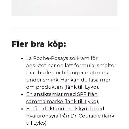
Fler bra köp:
La Roche-Posays solkräm för
ansiktet har en lätt formula, smälter
bra i huden och fungerar utmärkt
under smink.
Här kan du läsa mer
om produkten (länk till Lyko).
En ansiktsmist med SPF från
samma märke (länk till Lyko).
Ett återfuktande solskydd med
hyaluronsyra från Dr. Ceuracle (länk
till Lyko).