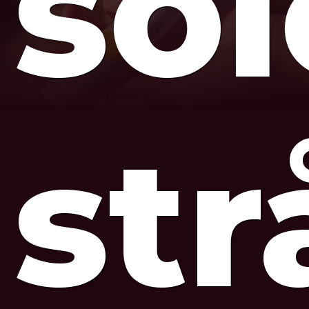
so
str