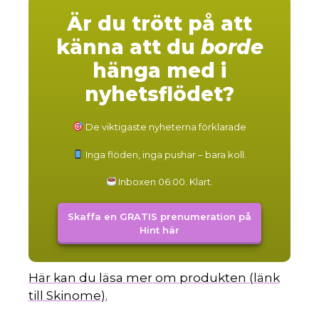
Är du trött på att
känna att du
borde
hänga med i
nyhetsflödet?
De viktigaste nyheterna förklarade
Inga flöden, inga pushar – bara koll.
Inboxen 06:00. Klart.
Skaffa en GRATIS prenumeration på
Hint här
Här kan du läsa mer om produkten (länk
till Skinome).