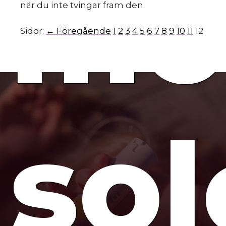
mo
när du inte tvingar fram den.
Sidor:
← Föregående
1
2
3
4
5
6
7
8
9
10
11
12
sol