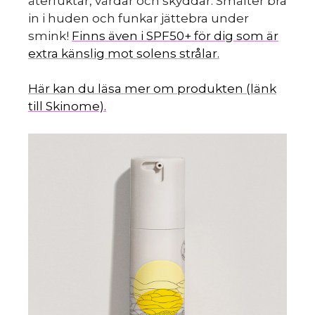
återfuktar, vårdar och skyddar. Smälter bra
in i huden och funkar jättebra under
smink!
Finns även i SPF50+ för dig som är
extra känslig mot solens strålar.
Här kan du läsa mer om produkten (länk
till Skinome).