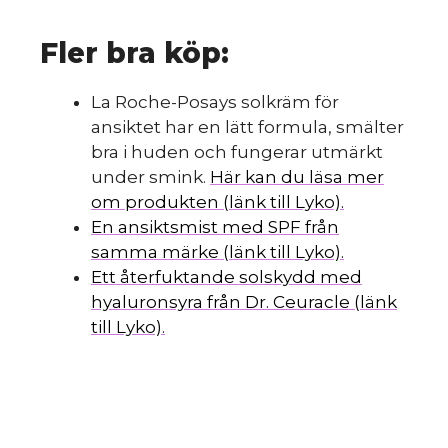
Fler bra köp:
La Roche-Posays solkräm för
ansiktet har en lätt formula, smälter
bra i huden och fungerar utmärkt
under smink.
Här kan du läsa mer
om produkten (länk till Lyko).
En ansiktsmist med SPF från
samma märke (länk till Lyko).
Ett återfuktande solskydd med
hyaluronsyra från Dr. Ceuracle (länk
till Lyko).