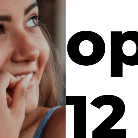
op
12