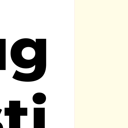
ug
ti