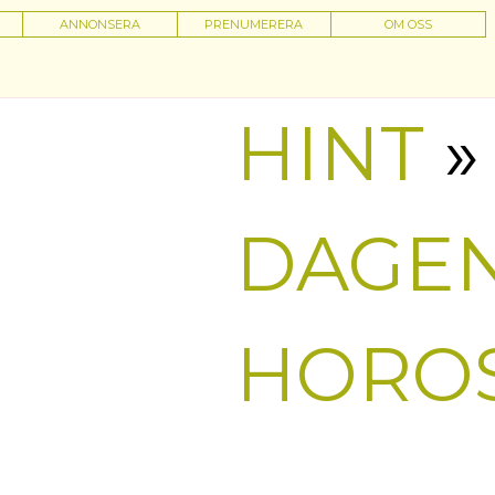
ANNONSERA
PRENUMERERA
OM OSS
HINT
»
DAGE
HORO