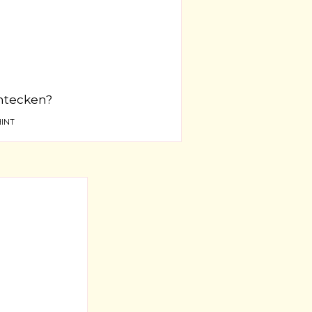
rntecken?
INT