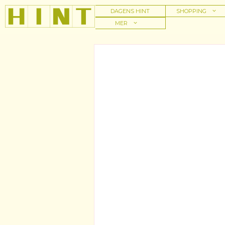
Hoppa
DAGENS HINT
SHOPPING
till
MER
innehåll