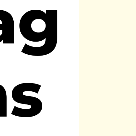
ag
ns