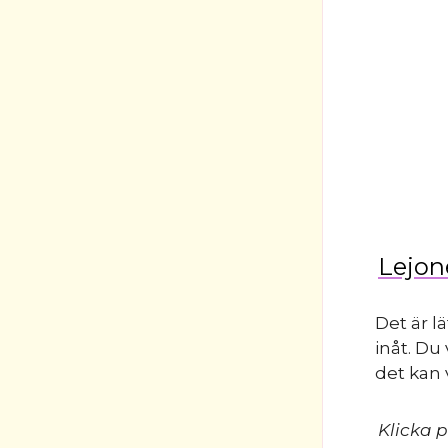
Lejone
Det är l
inåt. Du
det kan 
Klicka p