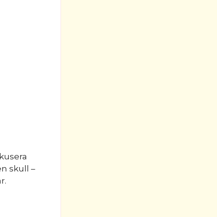
okusera
n skull –
r.