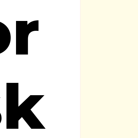
or
sk