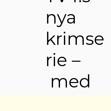
nya
krimse
rie –
med
Aliette