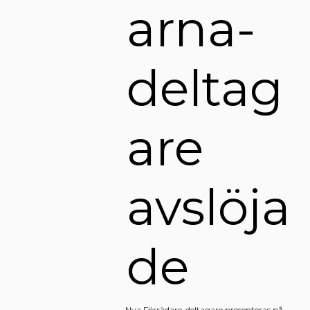
arna-
deltag
are
avslöja
de
Nya Förrädare-deltagare presenteras på