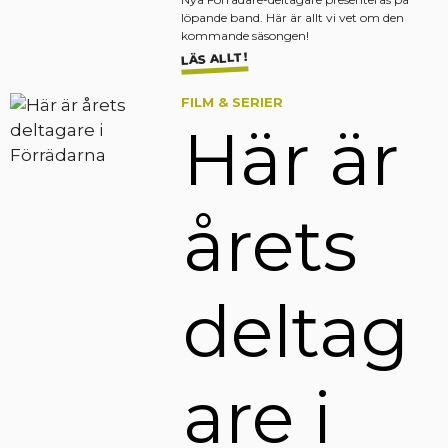
löpande band. Här är allt vi vet om den
kommande säsongen!
LÄS ALLT!
FILM & SERIER
Här är
årets
deltag
are i