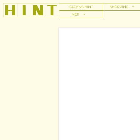
Hoppa
DAGENS HINT
SHOPPING
till
MER
innehåll