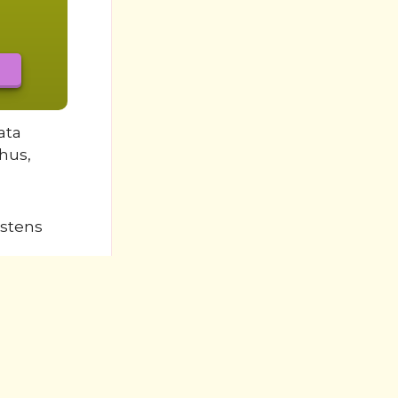
ata
khus,
östens