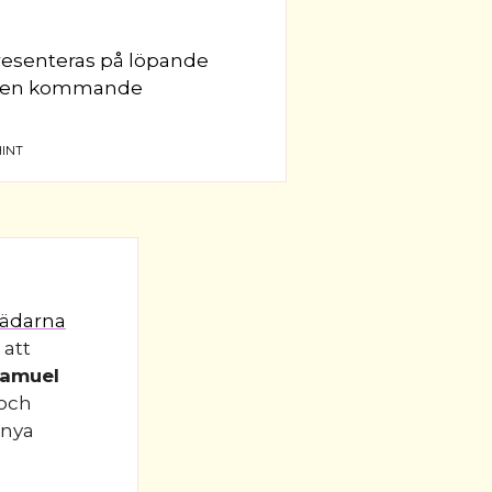
resenteras på löpande
om den kommande
INT
rädarna
 att
amuel
och
 nya