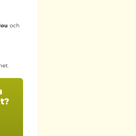
dou
och
met.
u
t?