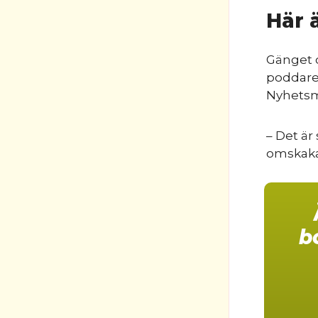
Här 
Gänget o
poddar
Nyhets
– Det är
omskaka
b