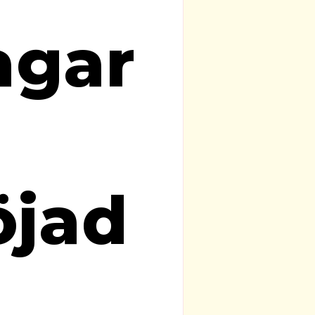
agar
öjad