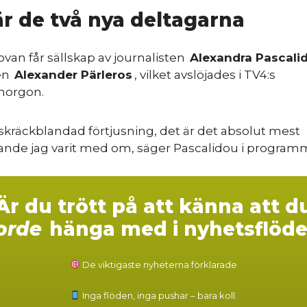
är de två nya deltagarna
van får sällskap av journalisten
Alexandra Pascali
en
Alexander Pärleros
, vilket avslöjades i TV4:s
morgon.
 skräckblandad förtjusning, det är det absolut mest
nde jag varit med om, säger Pascalidou i program
Är du trött på att känna att d
orde
hänga med i nyhetsflöde
De viktigaste nyheterna förklarade
Inga flöden, inga pushar – bara koll.