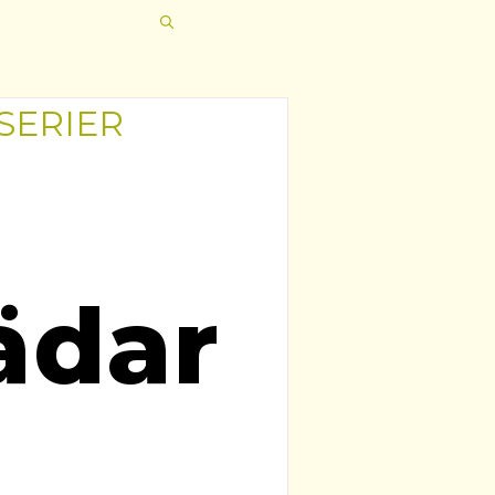
 SERIER
ädar