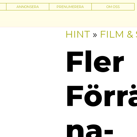
ANNONSERA
PRENUMERERA
OM OSS
HINT
»
FILM &
Fler
Förr
na-