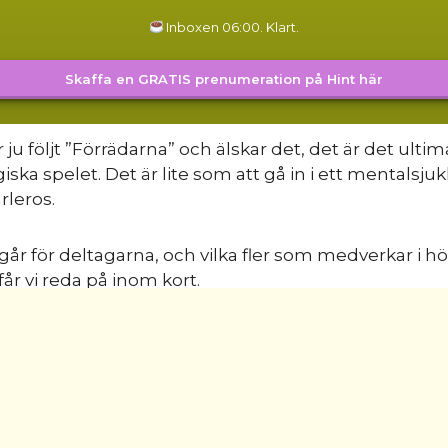
Inboxen 06:00. Klart.
Skaffa en GRATIS prenumeration på Hint här
r ju följt ”Förrädarna” och älskar det, det är det ultim
iska spelet. Det är lite som att gå in i ett mentalsju
rleros.
går för deltagarna, och vilka fler som medverkar i h
får vi reda på inom kort.
4