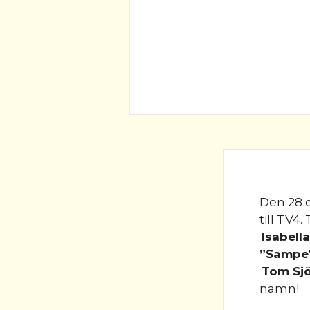
Den 28 
till TV4.
Isabell
”Sampe
Tom Sj
namn!