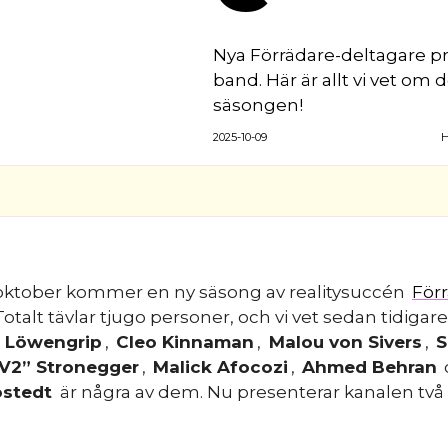
Nya Förrädare-deltagare p
band. Här är allt vi vet 
säsongen!
2025-10-09
H
oktober kommer en ny säsong av realitysuccén
För
 Totalt tävlar tjugo personer, och vi vet sedan tidigare
a Löwengrip
,
Cleo Kinnaman
,
Malou von Sivers
,
S
V2” Stronegger
,
Malick Afocozi
,
Ahmed Behran
östedt
är några av dem. Nu presenterar kanalen två