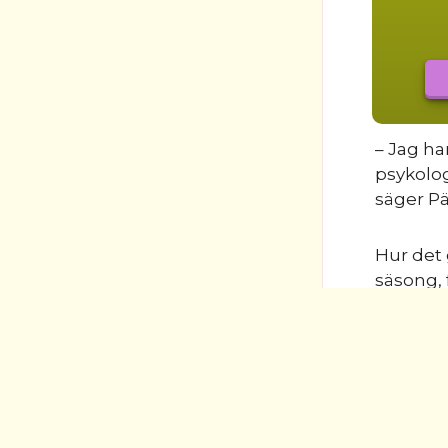
– Jag ha
psykolog
säger Pä
Hur det 
säsong, 
ETIKETTER
FÖRRÄDARNA
,
ÖVRIGT
,
TV