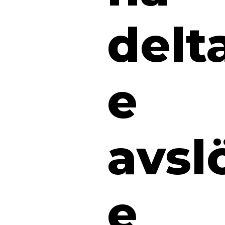
delt
e
avsl
e