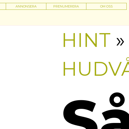
ANNONSERA
PRENUMERERA
OM OSS
HINT
»
HUDV
S