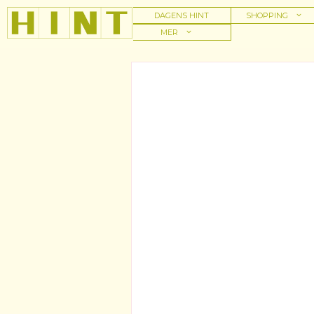
Hoppa
DAGENS HINT
SHOPPING
till
MER
innehåll