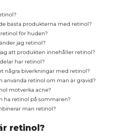
etinol?
r de bästa produkterna med retinol?
retinol för huden?
änder jag retinol?
jag att produkten innehåller retinol?
rdelar har retinol?
et några biverkningar med retinol?
 använda retinol om man är gravid?
inol motverka acne?
 ha retinol på sommaren?
binerar man retinol?
̈r retinol?