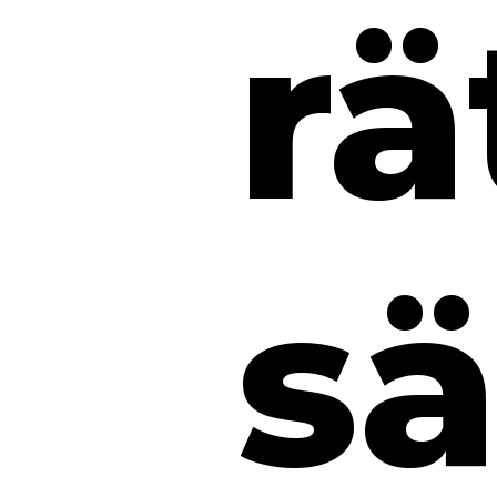
rä
sä