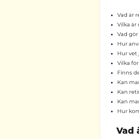
Vad är r
Vilka ä
Vad gör 
Hur anv
Hur vet 
Vilka fö
Finns d
Kan man
Kan ret
Kan man
Hur kom
Vad a