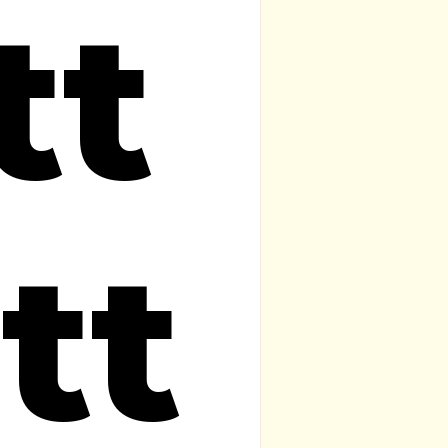
tt
tt