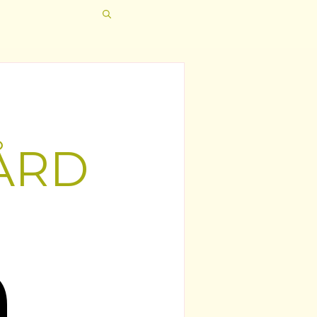
ÅRD
å