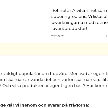
Retinol är A-vitaminet som 
superingrediens. Vi listar all
biverkningarna med retinol
favoritprodukter!
2026-01-23
H
är väldigt populärt inom hudvård. Men vad är egent
 hur ska man använda det och varför ska man vara lit
g? Och vilka produkter är egentligen bäst? Här kom
uide går vi igenom och svarar på frågorna: