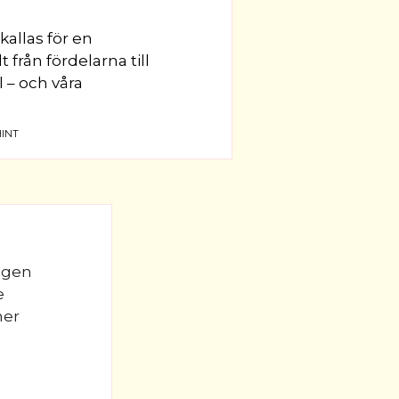
kallas för en
t från fördelarna till
 – och våra
INT
ligen
e
mer