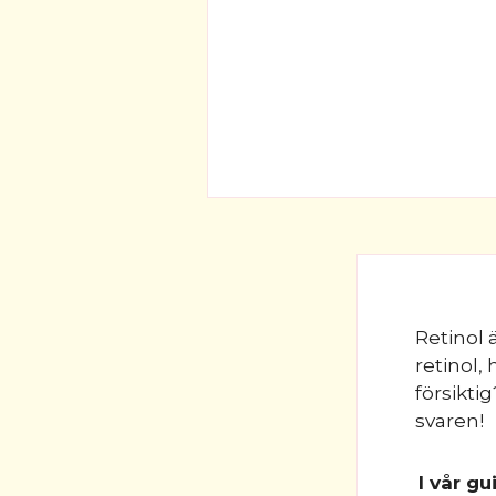
Retinol 
retinol,
försikti
svaren!
I vår g