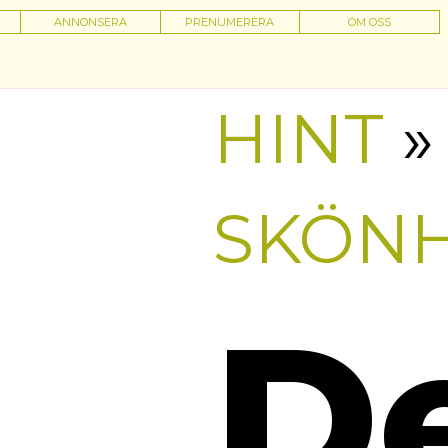
ANNONSERA
PRENUMERERA
OM OSS
HINT
»
SKÖN
D