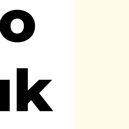
ro
uk