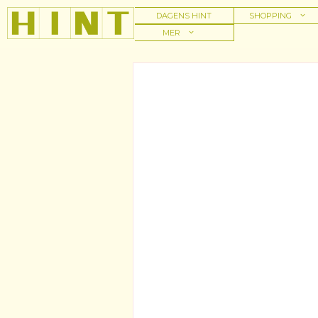
Hoppa
DAGENS HINT
SHOPPING
till
MER
innehåll