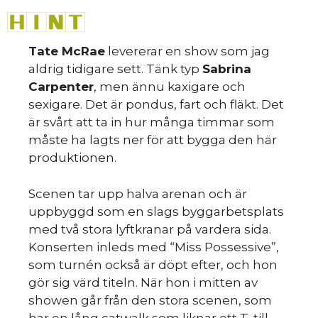
Hoppa
M
till
innehåll
Tate McRae
levererar en show som jag
aldrig tidigare sett. Tänk typ
Sabrina
Carpenter
, men ännu kaxigare och
sexigare. Det är pondus, fart och fläkt. Det
är svårt att ta in hur många timmar som
måste ha lagts ner för att bygga den här
produktionen.
Scenen tar upp halva arenan och är
uppbyggd som en slags byggarbetsplats
med två stora lyftkranar på vardera sida.
Konserten inleds med “Miss Possessive”,
som turnén också är döpt efter, och hon
gör sig värd titeln. När hon i mitten av
showen går från den stora scenen, som
har en lång catwalk som liknar ett T, till