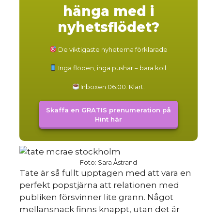
hänga med i
nyhetsflödet?
De viktigaste nyheterna förklarade
Inga flöden, inga pushar – bara koll.
Inboxen 06:00. Klart.
Skaffa en GRATIS prenumeration på
Hint här
Foto: Sara Åstrand
Tate är så fullt upptagen med att vara en
perfekt popstjärna att relationen med
publiken försvinner lite grann. Något
mellansnack finns knappt, utan det är