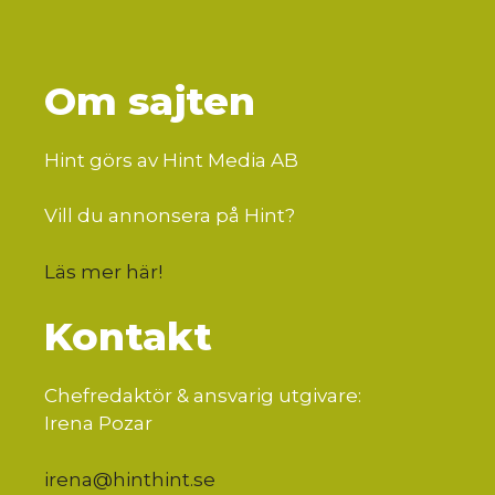
Om sajten
Hint görs av Hint Media AB
Vill du annonsera på Hint?
Läs mer här
!
Kontakt
Chefredaktör & ansvarig utgivare:
Irena Pozar
irena@hinthint.se