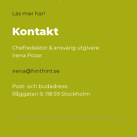
Läs mer här
!
Kontakt
Chefredaktör & ansvarig utgivare:
Irena Pozar
irena@hinthint.se
Post- och budadress:
Råggatan 9, 118 59 Stockholm