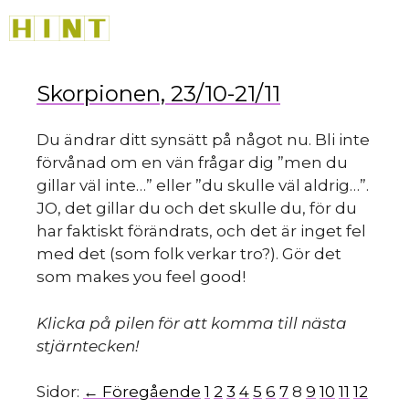
Hoppa
M
till
innehåll
Skorpionen, 23/10-21/11
Du ändrar ditt synsätt på något nu. Bli inte
förvånad om en vän frågar dig ”men du
gillar väl inte…” eller ”du skulle väl aldrig…”.
JO, det gillar du och det skulle du, för du
har faktiskt förändrats, och det är inget fel
med det (som folk verkar tro?). Gör det
som makes you feel good!
Klicka på pilen för att komma till nästa
stjärntecken!
Sidor:
← Föregående
1
2
3
4
5
6
7
8
9
10
11
12