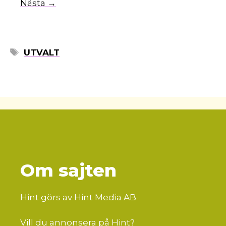
Nästa →
ETIKETTER
UTVALT
Om sajten
Hint görs av Hint Media AB
Vill du annonsera på Hint?