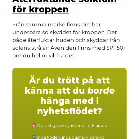
för kroppen
Från samma märke finns det här
underbara solskyddet för kroppen. Det
både återfuktar huden och skyddar från
solens strålar!
Även den finns med SPF50+
om du hellre vill ha det.
Är du trött på att
känna att du
borde
hänga med i
nyhetsflödet?
De viktigaste nyheterna förklarade
Inga flöden, inga pushar – bara koll.