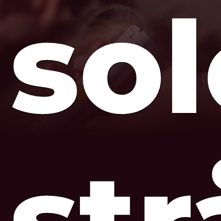
so
str