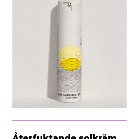
Återfuktande solkräm