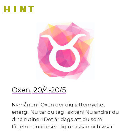
sk
Hoppa
M
till
innehåll
du
Oxen, 20/4-20/5
Nymånen i Oxen ger dig jättemycket
energi. Nu tar du tag i skiten! Nu ändrar du
dina rutiner! Det är dags att du som
fågeln Fenix reser dig ur askan och visar