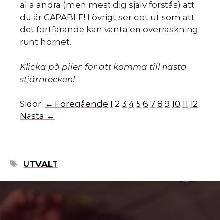
alla andra (men mest dig själv förstås) att
du är CAPABLE! I övrigt ser det ut som att
det fortfarande kan vänta en överraskning
runt hörnet.
mo
Klicka på pilen för att komma till nästa
stjärntecken!
Sidor:
← Föregående
1
2
3
4
5
6
7
8
9
10
11
12
Nästa →
ETIKETTER
UTVALT