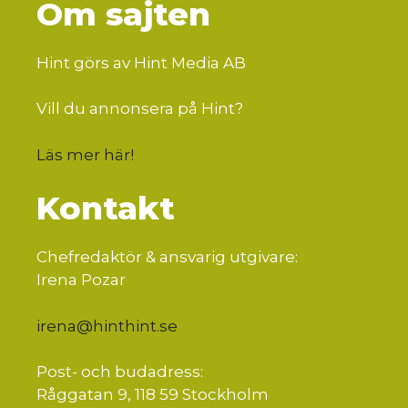
Om sajten
Hint görs av Hint Media AB
Vill du annonsera på Hint?
Läs mer här
!
Kontakt
Chefredaktör & ansvarig utgivare:
Irena Pozar
irena@hinthint.se
Post- och budadress:
Råggatan 9, 118 59 Stockholm