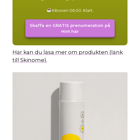
Inboxen 06:00. Klart.
Skaffa en GRATIS prenumeration på
Hint här
Här kan du läsa mer om produkten (länk
till Skinome).