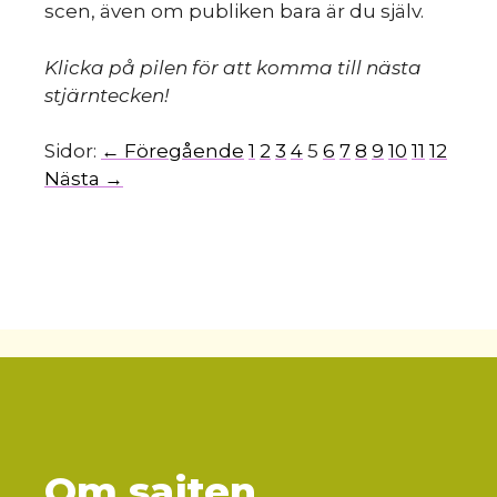
scen, även om publiken bara är du själv.
Klicka på pilen för att komma till nästa
stjärntecken!
Sidor:
← Föregående
1
2
3
4
5
6
7
8
9
10
11
12
Nästa →
Om sajten