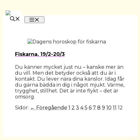
Hoppa
till
MENY
innehåll
Fiskarna, 19/2-20/3
Du känner mycket just nu – kanske mer än
du vill. Men det betyder också att du är i
kontakt. Du lever nära dina känslor. Idag får
du gärna bädda in dig i något mjukt. Värme,
trygghet, stillhet. Det är inte flykt – det är
omsorg.
Sidor:
← Föregående
1
2
3
4
5
6
7
8
9
10
11
12