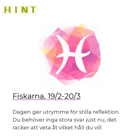
Hoppa
M
till
du 
innehåll
Fiskarna, 19/2-20/3
Dagen ger utrymme för stilla reflektion.
Du behöver inga stora svar just nu, det
räcker att veta åt vilket håll du vill.