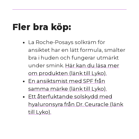
Fler bra köp:
La Roche-Posays solkräm för
ansiktet har en lätt formula, smälter
bra i huden och fungerar utmärkt
under smink.
Här kan du läsa mer
om produkten (länk till Lyko).
En ansiktsmist med SPF från
samma märke (länk till Lyko).
Ett återfuktande solskydd med
hyaluronsyra från Dr. Ceuracle (länk
till Lyko).