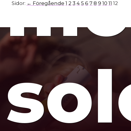
mo
Sidor:
← Föregående
1
2
3
4
5
6
7
8
9
10
11
12
sol