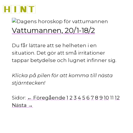
Hoppa
M
till
innehåll
Vattumannen, 20/1-18/2
Du får lättare att se helheten i en
situation. Det gör att små irritationer
tappar betydelse och lugnet infinner sig.
Klicka på pilen för att komma till nästa
stjärntecken!
Sidor:
← Föregående
1
2
3
4
5
6
7
8
9
10
11
12
Nästa →