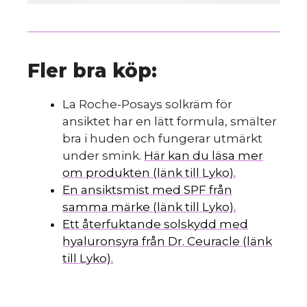
Fler bra köp:
La Roche-Posays solkräm för
ansiktet har en lätt formula, smälter
bra i huden och fungerar utmärkt
under smink.
Här kan du läsa mer
om produkten (länk till Lyko).
En ansiktsmist med SPF från
samma märke (länk till Lyko).
Ett återfuktande solskydd med
hyaluronsyra från Dr. Ceuracle (länk
till Lyko).