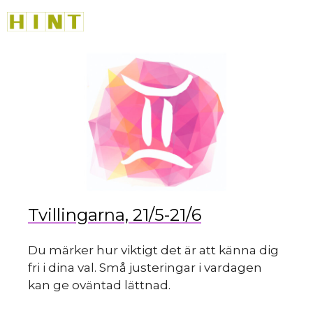
Hoppa
M
till
innehåll
du 
Tvillingarna, 21/5-21/6
Du märker hur viktigt det är att känna dig
fri i dina val. Små justeringar i vardagen
kan ge oväntad lättnad.