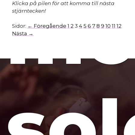
mo
Klicka på pilen för att komma till nästa
stjärntecken!
Sidor:
← Föregående
1
2
3
4
5
6
7
8
9
10
11
12
Nästa →
so