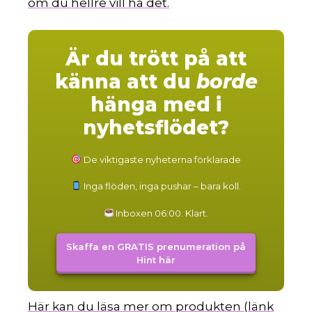
om du hellre vill ha det.
Är du trött på att
känna att du
borde
hänga med i
nyhetsflödet?
De viktigaste nyheterna förklarade
Inga flöden, inga pushar – bara koll.
Inboxen 06:00. Klart.
Skaffa en GRATIS prenumeration på
Hint här
Här kan du läsa mer om produkten (länk