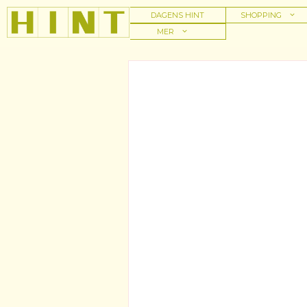
Hoppa
DAGENS HINT
SHOPPING
till
MER
innehåll