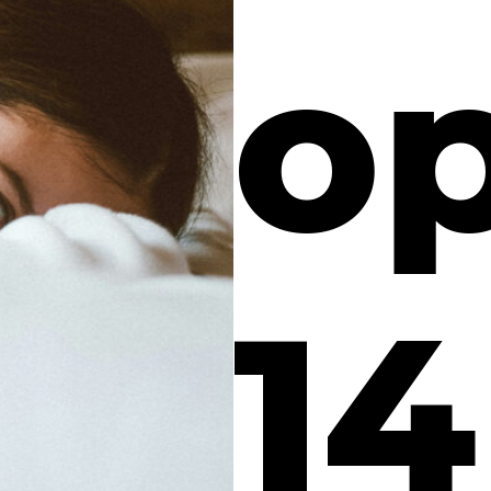
op
14