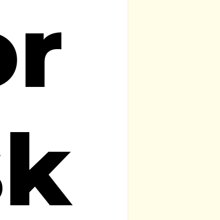
or
sk