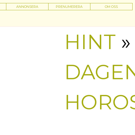
ANNONSERA
PRENUMERERA
OM OSS
HINT
»
DAGE
HORO