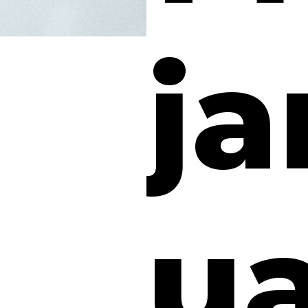
ja
ua