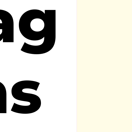
ag
ns