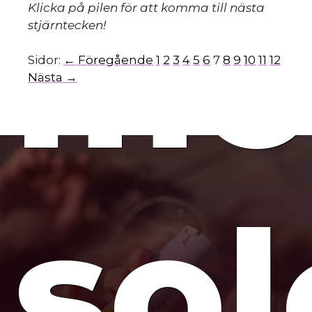
mo
Klicka på pilen för att komma till nästa
stjärntecken!
Sidor:
← Föregående
1
2
3
4
5
6
7
8
9
10
11
12
Nästa →
so