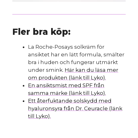
Fler bra köp:
La Roche-Posays solkräm för
ansiktet har en lätt formula, smälter
bra i huden och fungerar utmärkt
under smink.
Här kan du läsa mer
om produkten (länk till Lyko).
En ansiktsmist med SPF från
samma märke (länk till Lyko).
Ett återfuktande solskydd med
hyaluronsyra från Dr. Ceuracle (länk
till Lyko).