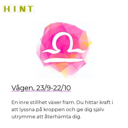
Hoppa
M
till
innehåll
du 
Vågen, 23/9-22/10
En inre stillhet växer fram. Du hittar kraft i
att lyssna på kroppen och ge dig själv
utrymme att återhämta dig.