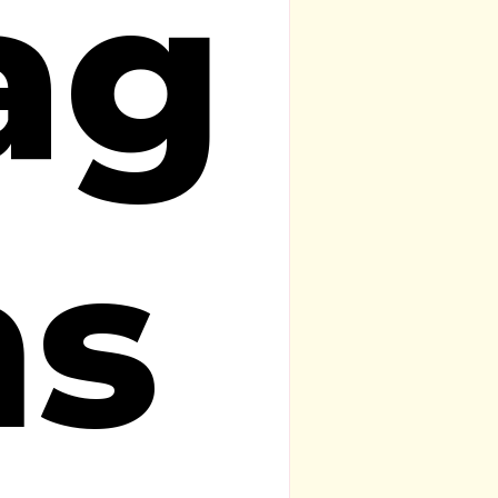
ag
ns