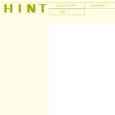
Hoppa
DAGENS HINT
SHOPPING
till
MER
innehåll