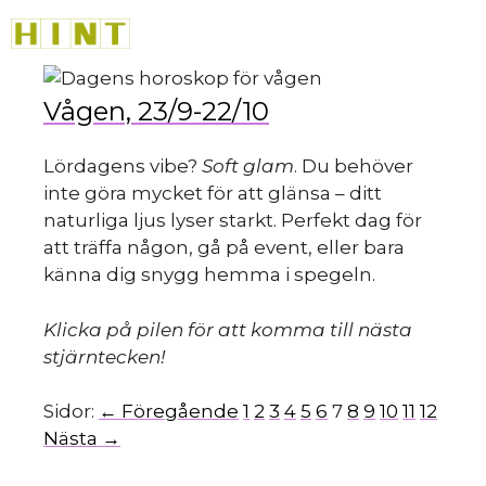
Hoppa
M
till
innehåll
Vågen, 23/9-22/10
Lördagens vibe?
Soft glam
. Du behöver
inte göra mycket för att glänsa – ditt
naturliga ljus lyser starkt. Perfekt dag för
att träffa någon, gå på event, eller bara
känna dig snygg hemma i spegeln.
Klicka på pilen för att komma till nästa
stjärntecken!
Sidor:
← Föregående
1
2
3
4
5
6
7
8
9
10
11
12
Nästa →