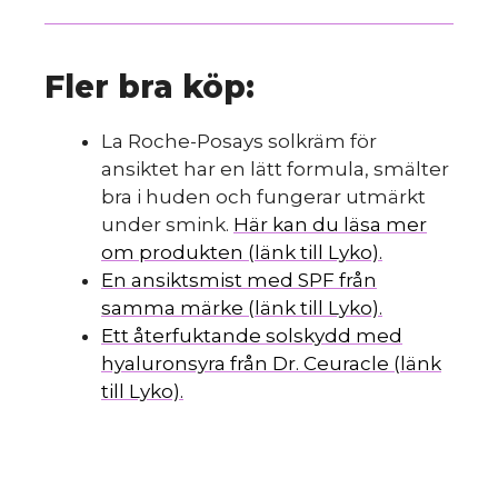
Fler bra köp:
La Roche-Posays solkräm för
ansiktet har en lätt formula, smälter
bra i huden och fungerar utmärkt
under smink.
Här kan du läsa mer
om produkten (länk till Lyko).
En ansiktsmist med SPF från
samma märke (länk till Lyko).
Ett återfuktande solskydd med
hyaluronsyra från Dr. Ceuracle (länk
till Lyko).