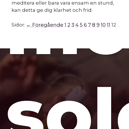
mo
meditera eller bara vara ensam en stund,
kan detta ge dig klarhet och frid.
Sidor:
← Föregående
1
2
3
4
5
6
7
8
9
10
11
12
sol