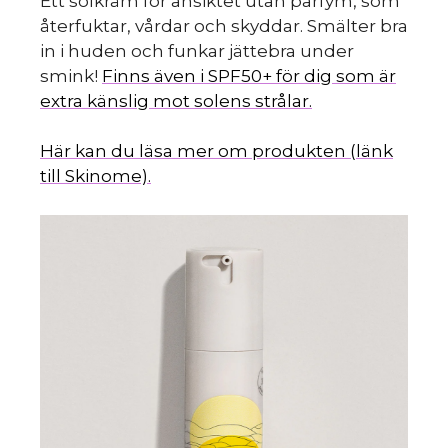
Ett solkräm för ansiktet utan parfym, som
återfuktar, vårdar och skyddar. Smälter bra
in i huden och funkar jättebra under
smink!
Finns även i SPF50+ för dig som är
extra känslig mot solens strålar.
Här kan du läsa mer om produkten (länk
till Skinome).