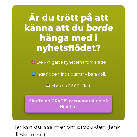
Är du trött på att
känna att du
borde
hänga med i
nyhetsflödet?
De viktigaste nyheterna förklarade
Inga flöden, inga pushar – bara koll.
Inboxen 06:00. Klart.
Skaffa en GRATIS prenumeration på
Hint här
Här kan du läsa mer om produkten (länk
till Skinome).