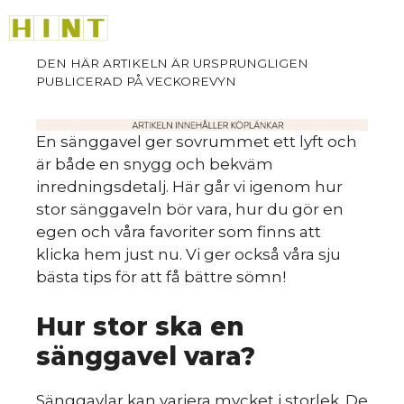
Hoppa
M
till
innehåll
En sänggavel ger sovrummet ett lyft och
är både en snygg och bekväm
inredningsdetalj. Här går vi igenom hur
stor sänggaveln bör vara, hur du gör en
egen och våra favoriter som finns att
klicka hem just nu. Vi ger också våra sju
bästa tips för att få bättre sömn!
Hur stor ska en
sänggavel vara?
Sänggavlar kan variera mycket i storlek. De