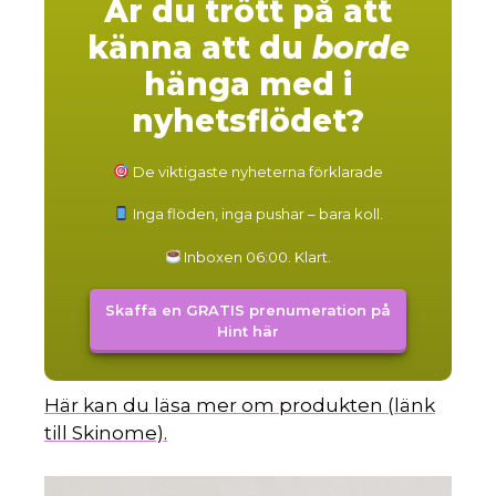
Är du trött på att
känna att du
borde
hänga med i
nyhetsflödet?
De viktigaste nyheterna förklarade
Inga flöden, inga pushar – bara koll.
Inboxen 06:00. Klart.
Skaffa en GRATIS prenumeration på
Hint här
Här kan du läsa mer om produkten (länk
till Skinome).