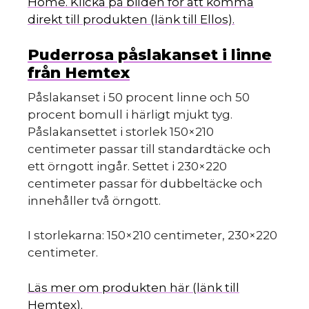
Home. Klicka på bilden för att komma
direkt till produkten (länk till Ellos).
Puderrosa påslakanset i linne
från Hemtex
Påslakanset i 50 procent linne och 50
procent bomull i härligt mjukt tyg.
Påslakansettet i storlek 150×210
centimeter passar till standardtäcke och
ett örngott ingår. Settet i 230×220
centimeter passar för dubbeltäcke och
innehåller två örngott.
I storlekarna: 150×210 centimeter, 230×220
centimeter.
Läs mer om produkten här (länk till
Hemtex).