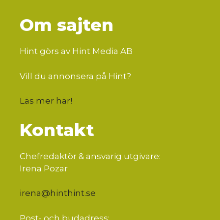
Om sajten
Hint görs av Hint Media AB
Vill du annonsera på Hint?
Läs mer här
!
Kontakt
Chefredaktör & ansvarig utgivare:
Irena Pozar
irena@hinthint.se
Post- och budadress: