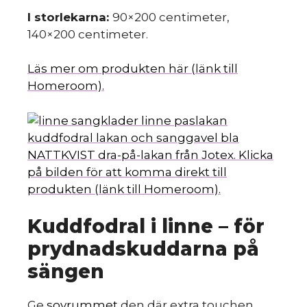
I storlekarna:
90×200 centimeter,
140×200 centimeter.
Läs mer om produkten här (länk till
Homeroom).
NATTKVIST dra-på-lakan från Jotex. Klicka
på bilden för att komma direkt till
produkten (länk till Homeroom).
Kuddfodral i linne – för
prydnadskuddarna på
sängen
Ge
sovrummet
den där extra touchen