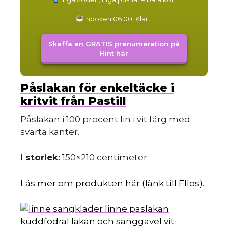
Inboxen 06:00. Klart.
Skaffa en GRATIS prenumeration på
Hint här
Påslakan för enkeltäcke i
kritvit från Pastill
Påslakan i 100 procent lin i vit färg med
svarta kanter.
I storlek:
150×210 centimeter.
Läs mer om produkten här (länk till Ellos).