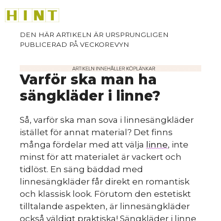
Hoppa
M
till
innehåll
Varför ska man ha
sängkläder i linne?
Så, varför ska man sova i linnesängkläder
istället för annat material? Det finns
många fördelar med att välja
linne
, inte
minst för att materialet är vackert och
tidlöst. En säng bäddad med
linnesängkläder får direkt en romantisk
och klassisk look. Förutom den estetiskt
tilltalande aspekten, är linnesängkläder
också väldigt praktiska! Sängkläder i linne