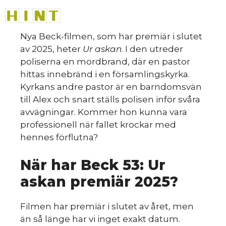
HINT
»
Hoppa
M
till
innehåll
Nya Beck-filmen, som har premiär i slutet
av 2025, heter
Ur askan
. I den utreder
poliserna en mordbrand, där en pastor
Så
hittas innebränd i en församlingskyrka.
Kyrkans andre pastor är en barndomsvän
till Alex och snart ställs polisen inför svåra
avvägningar. Kommer hon kunna vara
professionell när fallet krockar med
hennes förflutna?
När har Beck 53: Ur
askan premiär 2025?
Filmen har premiär i slutet av året, men
än så länge har vi inget exakt datum.