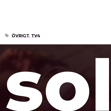
mo
ETIKETTER
ÖVRIGT
,
TV4
so