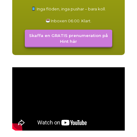
du
Inga flöden, inga pushar – bara koll.
Inboxen 06:00. Klart.
Skaffa en GRATIS prenumeration på
Hint här