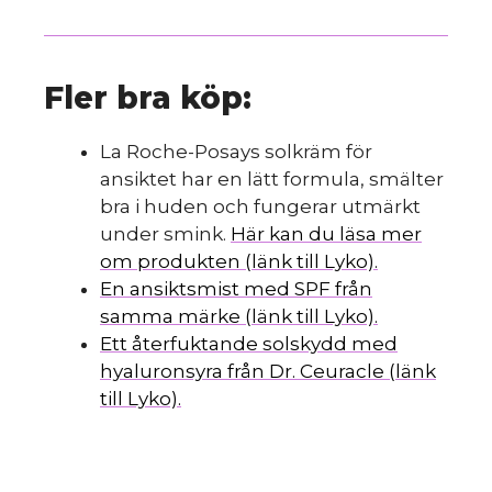
Fler bra köp:
La Roche-Posays solkräm för
ansiktet har en lätt formula, smälter
bra i huden och fungerar utmärkt
under smink.
Här kan du läsa mer
om produkten (länk till Lyko).
En ansiktsmist med SPF från
samma märke (länk till Lyko).
Ett återfuktande solskydd med
hyaluronsyra från Dr. Ceuracle (länk
till Lyko).