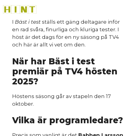
Hoppa
M
HINT
»
till
innehåll
I
Bäst i test
ställs ett gäng deltagare inför
en rad svåra, finurliga och kluriga tester. I
höst är det dags för en ny säsong på TV4
och här är allt vi vet om den.
Så
När har Bäst i test
premiär på TV4 hösten
2025?
Höstens säsong går av stapeln den 17
oktober.
Vilka är programledare?
Precis som vanligt är det
Babben Larsson