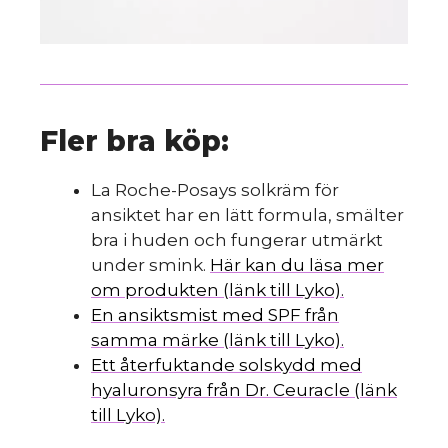
Fler bra köp:
La Roche-Posays solkräm för
ansiktet har en lätt formula, smälter
bra i huden och fungerar utmärkt
under smink.
Här kan du läsa mer
om produkten (länk till Lyko).
En ansiktsmist med SPF från
samma märke (länk till Lyko).
Ett återfuktande solskydd med
hyaluronsyra från Dr. Ceuracle (länk
till Lyko).