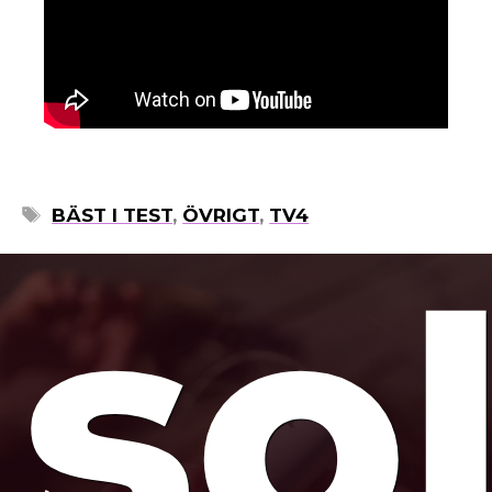
mo
ETIKETTER
BÄST I TEST
,
ÖVRIGT
,
TV4
so