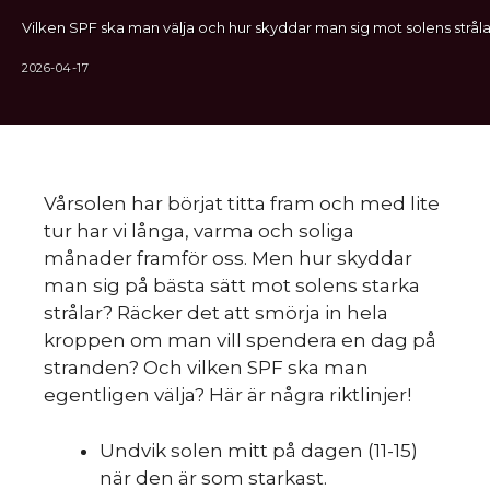
Vilken SPF ska man välja och hur skyddar man sig mot solens stråla
2026-04-17
Vårsolen har börjat titta fram och med lite
tur har vi långa, varma och soliga
månader framför oss. Men hur skyddar
man sig på bästa sätt mot solens starka
strålar? Räcker det att smörja in hela
kroppen om man vill spendera en dag på
stranden? Och vilken SPF ska man
egentligen välja? Här är några riktlinjer!
Undvik solen mitt på dagen (11-15)
när den är som starkast.