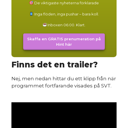
du
De viktigaste nyheterna förklarade
Inga flöden, inga pushar – bara koll.
Inboxen 06:00. Klart.
Skaffa en GRATIS prenumeration på
Hint här
Finns det en trailer?
Nej, men nedan hittar du ett klipp från när
programmet fortfarande visades på SVT.