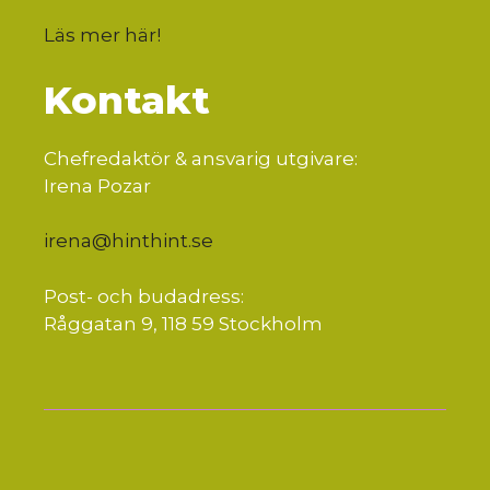
Läs mer här
!
Kontakt
Chefredaktör & ansvarig utgivare:
Irena Pozar
irena@hinthint.se
Post- och budadress:
Råggatan 9, 118 59 Stockholm