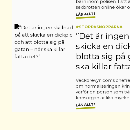
barn inom polisen. I sitt
sexbrotten online ökar
LÄS ALLT!
#STOPPASNOPPARNA
”Det är ingen
skicka en dic
blotta sig på
ska killar fat
Veckorevyn.coms chefred
om normaliseringen kring
varför en person som tvin
könsorgan är lika mycke
LÄS ALLT!