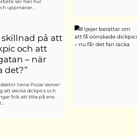
 arbete ser han hur
 och uppmanar…
 skillnad på att
kpic och att
 gatan – när
ta det?”
aktör Irena Pozar skriver
 att skicka dickpics och
gar folk att titta på ens
t…