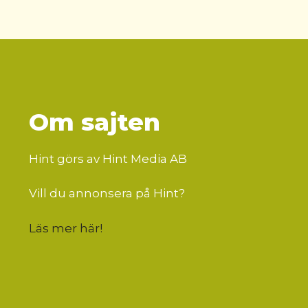
Om sajten
Hint görs av Hint Media AB
Vill du annonsera på Hint?
Läs mer här
!