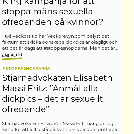
King kampanja för att
stoppa mäns sexuella
ofredanden på kvinnor?
I två veckors tid har Veckorevyn.com belyst det
faktum att skicka oönskade dickpics är olagligt och
att det är dags att #stoppasnopparna. Men det är…
LÄS ALLT!
#STOPPASNOPPARNA
Stjärnadvokaten Elisabeth
Massi Fritz: ”Anmäl alla
dickpics – det är sexuellt
ofredande”
Stjärnadvokaten Elisabeth Massi Fritz har gjort sig
känd för att alltid stå på kvinnors sida och företräda