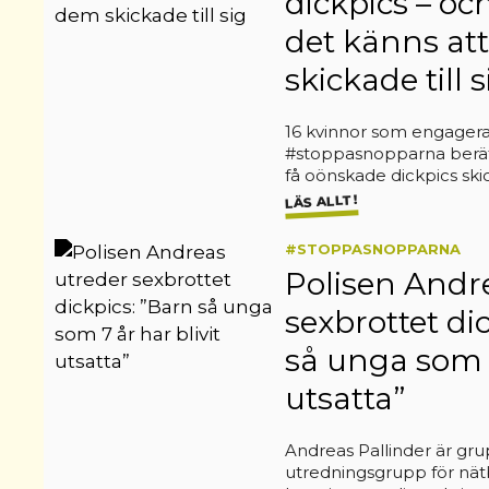
dickpics – oc
det känns at
skickade till s
16 kvinnor som engagerat 
#stoppasnopparna berät
få oönskade dickpics skick
LÄS ALLT!
#STOPPASNOPPARNA
Polisen Andr
sexbrottet di
så unga som 7
utsatta”
Andreas Pallinder är gru
utredningsgrupp för nät