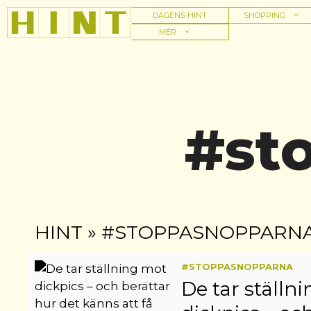
Hoppa
DAGENS HINT
SHOPPING
till
MER
innehåll
#st
HINT
»
#STOPPASNOPPARN
#STOPPASNOPPARNA
De tar ställn