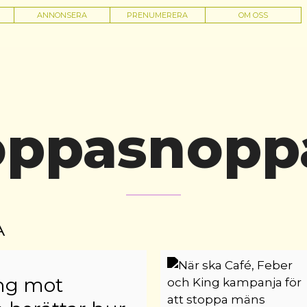
ANNONSERA
PRENUMERERA
OM OSS
oppasnopp
A
ing mot