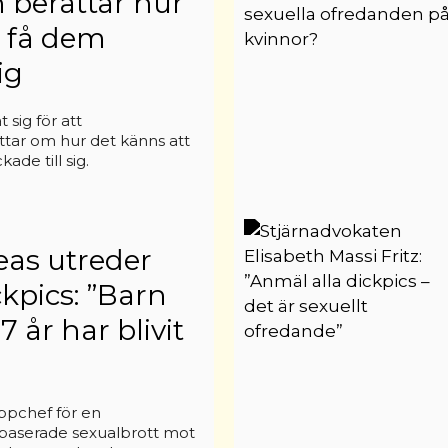
h berättar hur
t få dem
ig
sig för att
tar om hur det känns att
ade till sig.
eas utreder
ckpics: ”Barn
 år har blivit
ppchef för en
baserade sexualbrott mot