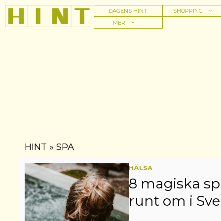
Hoppa
DAGENS HINT
SHOPPING
till
MER
innehåll
HINT
»
SPA
HÄLSA
8 magiska sp
runt om i Sve