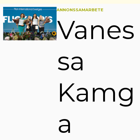
ANNONSSAMARBETE
Vanes
sa
Kamg
a