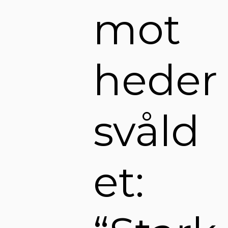
mot
heder
svåld
et: