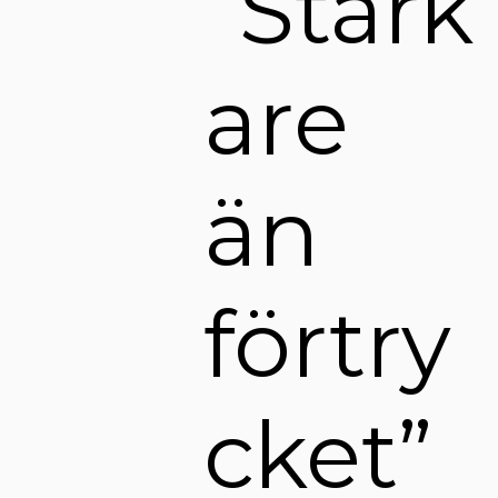
“Stark
are
än
förtry
cket”