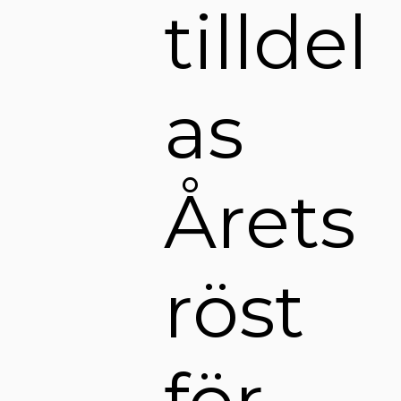
tilldel
as
Årets
röst
för