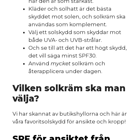
när den är som starkast.
Kläder och solhatt är det bästa
skyddet mot solen, och solkräm ska
användas som komplement.
Välj ett solskydd som skyddar mot
både UVA- och UVB-strålar.
Och se till att det har ett högt skydd,
det vill säga minst SPF30.
Använd
mycket
solkräm och
återapplicera under dagen.
Vilken solkräm ska man
välja?
Vi har skannat av butikshyllorna och här är
våra favoritsolskydd för ansikte och kropp!
SPF för ansiktet från