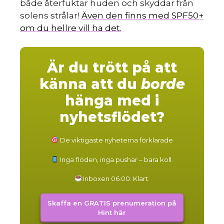
både återfuktar huden och skyddar från
solens strålar!
Även den finns med SPF50+
om du hellre vill ha det.
Är du trött på att
känna att du
borde
hänga med i
nyhetsflödet?
De viktigaste nyheterna förklarade
Inga flöden, inga pushar – bara koll.
Inboxen 06:00. Klart.
Skaffa en GRATIS prenumeration på
Hint här