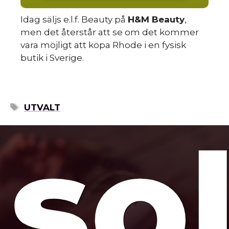
mo
Idag säljs e.l.f. Beauty på
H&M Beauty
,
men det återstår att se om det kommer
vara möjligt att köpa Rhode i en fysisk
butik i Sverige.
ETIKETTER
UTVALT
so