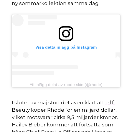
ny sommarkollektion samma dag.
sk
Visa detta inlägg på Instagram
Ett inlägg delat av rhode skin (@rhode)
I slutet av maj stod det även klart att
e.l.f.
Beauty köper Rhode för en miljard dollar
,
vilket motsvarar cirka 9,5 miljarder kronor.
Hailey Bieber kommer att fortsätta som
både Chief Creative Officer och Head of