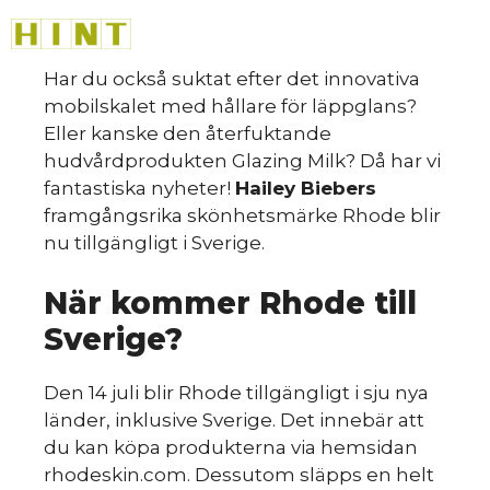
Hoppa
M
till
HINT
»
innehåll
Har du också suktat efter det innovativa
mobilskalet med hållare för läppglans?
Eller kanske den återfuktande
hudvårdprodukten Glazing Milk? Då har vi
fantastiska nyheter!
Hailey Biebers
Så
framgångsrika skönhetsmärke Rhode blir
nu tillgängligt i Sverige.
När kommer Rhode till
Sverige?
Den 14 juli blir Rhode tillgängligt i sju nya
länder, inklusive Sverige. Det innebär att
du kan köpa produkterna via hemsidan
rhodeskin.com. Dessutom släpps en helt