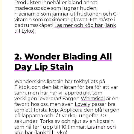
Produkten innehåller bland annat
madecassoside som lugnar huden,
niacinamid som jämnar ut hudtonen och C-
vitamin som maximerar glowet. Ett måste i
badrumsskåpet!
Läs mer och köp här (länk
till Lyko).
2. Wonder Blading All
Day Lip Stain
Wonderskins lipstain har tokhyllats på
Tiktok, och den lät nästan för bra för att var
sann, men här har vi läpprodukt som
verkligen levererar! Färgen
Whimsical
är en
favorit hos oss, men även
Lovely
passar bra
som ett första köp. Applicera den blå färgen
på läpparna och låt verka i ungefär 30
sekunder. Torka av och njut av en lipstain
som håller i upp till 10 timmar.
Läs mer och
köp här (länk till Lyko).