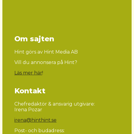
Om sajten
Hint görs av Hint Media AB
Vill du annonsera på Hint?
Läs mer här
!
Kontakt
Chefredaktör & ansvarig utgivare:
Irena Pozar
irena@hinthint.se
Post- och budadress: