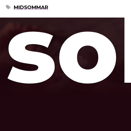
so
ETIKETTER
MIDSOMMAR