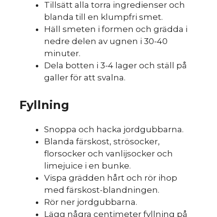
Tillsätt alla torra ingredienser och
blanda till en klumpfri smet.
Häll smeten i formen och grädda i
nedre delen av ugnen i 30-40
minuter.
du
Dela botten i 3-4 lager och ställ på
galler för att svalna.
Fyllning
Snoppa och hacka jordgubbarna.
Blanda färskost, strösocker,
florsocker och vanlijsocker och
limejuice i en bunke.
Vispa grädden hårt och rör ihop
med färskost-blandningen.
Rör ner jordgubbarna.
Lägg några centimeter fyllning på