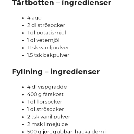
Tårtbotten – ingredienser
4 ägg
2 dl strösocker
HINT
»
1 dl potatismjöl
1 dl vetemjöl
1 tsk vaniljpulver
1.5 tsk bakpulver
Fyllning – ingredienser
Så
4 dl vispgrädde
400 g färskost
1 dl florsocker
1 dl strösocker
2 tsk vaniljpulver
2 msk limejuice
500 g
jordgubbar
, hacka dem i