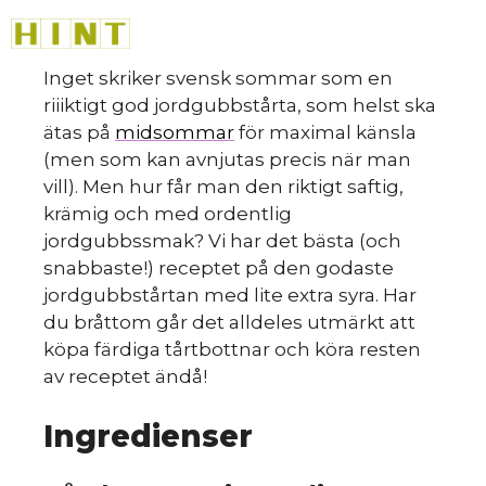
Hoppa
M
till
innehåll
Inget skriker svensk sommar som en
riiiktigt god jordgubbstårta, som helst ska
ätas på
midsommar
för maximal känsla
(men som kan avnjutas precis när man
vill). Men hur får man den riktigt saftig,
krämig och med ordentlig
jordgubbssmak? Vi har det bästa (och
snabbaste!) receptet på den godaste
jordgubbstårtan med lite extra syra. Har
du bråttom går det alldeles utmärkt att
köpa färdiga tårtbottnar och köra resten
av receptet ändå!
Ingredienser