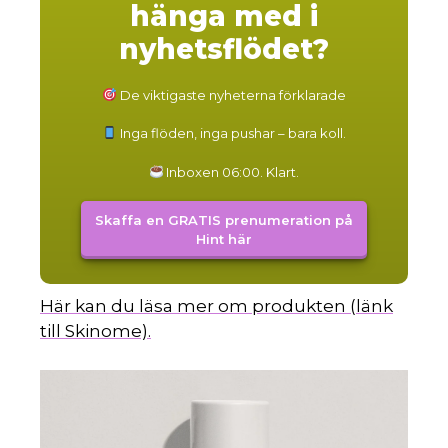
hänga med i
nyhetsflödet?
De viktigaste nyheterna förklarade
Inga flöden, inga pushar – bara koll.
Inboxen 06:00. Klart.
Skaffa en GRATIS prenumeration på
Hint här
Här kan du läsa mer om produkten (länk
till Skinome).