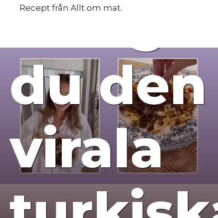
– så gö
Recept från Allt om mat.
du den
virala
turkisk