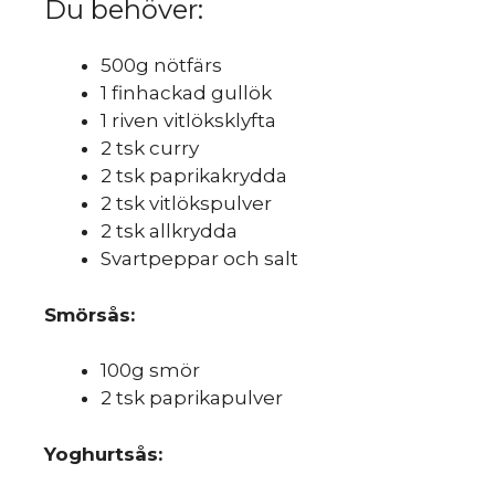
Du behöver:
500g nötfärs
1 finhackad gullök
1 riven vitlöksklyfta
2 tsk curry
2 tsk paprikakrydda
2 tsk vitlökspulver
2 tsk allkrydda
Svartpeppar och salt
Smörsås:
100g smör
2 tsk paprikapulver
Yoghurtsås: