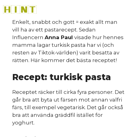
Hoppa
M
till
innehåll
Enkelt, snabbt och gott = exakt allt man
vill ha av ett pastarecept. Sedan
Influencern
Anna Paul
visade hur hennes
mamma lagar turkisk pasta har vi (och
resten av Tiktok-världen) varit besatta av
rätten. Här kommer det bästa receptet!
Recept: turkisk pasta
Receptet räcker till cirka fyra personer. Det
går bra att byta ut färsen mot annan valfri
färs, till exempel vegetarisk. Det går också
bra att använda gräddfil istället för
yoghurt.