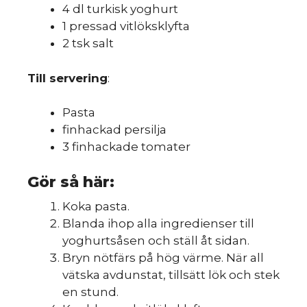
4 dl turkisk yoghurt
1 pressad vitlöksklyfta
2 tsk salt
Till servering
:
Pasta
finhackad persilja
3 finhackade tomater
Gör så här:
Koka pasta.
Blanda ihop alla ingredienser till
yoghurtsåsen och ställ åt sidan.
Bryn nötfärs på hög värme. När all
vätska avdunstat, tillsätt lök och stek
en stund.