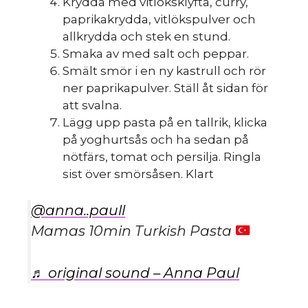
Krydda med vitlöksklyfta, curry,
paprikakrydda, vitlökspulver och
allkrydda och stek en stund.
Smaka av med salt och peppar.
Smält smör i en ny kastrull och rör
HINT
»
RECEPT
ner paprikapulver. Ställ åt sidan för
att svalna.
Enkla
Lägg upp pasta på en tallrik, klicka
på yoghurtsås och ha sedan på
nötfärs, tomat och persilja. Ringla
sist över smörsåsen. Klart
@anna..paull
recept
Mamas 10min Turkish Pasta
♬ original sound – Anna Paul