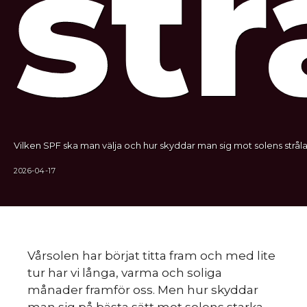
str
Vilken SPF ska man välja och hur skyddar man sig mot solens stråla
2026-04-17
Vårsolen har börjat titta fram och med lite
tur har vi långa, varma och soliga
månader framför oss. Men hur skyddar
man sig på bästa sätt mot solens starka