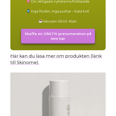
De viktigaste nyheterna förklarade
Inga flöden, inga pushar – bara koll.
Inboxen 06:00. Klart.
Skaffa en GRATIS prenumeration på
Hint här
Här kan du läsa mer om produkten (länk
till Skinome).