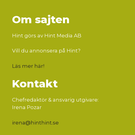
Om sajten
Hint görs av Hint Media AB
Vill du annonsera på Hint?
Läs mer här
!
Kontakt
Chefredaktör & ansvarig utgivare:
Irena Pozar
irena@hinthint.se