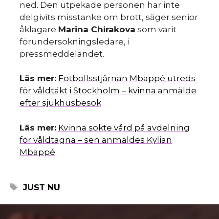
du
ned. Den utpekade personen har inte
delgivits misstanke om brott, säger senior
åklagare
Marina Chirakova
som varit
förundersökningsledare, i
pressmeddelandet.
Läs mer:
Fotbollsstjärnan Mbappé utreds
mo
för våldtäkt i Stockholm – kvinna anmälde
efter sjukhusbesök
Läs mer:
Kvinna sökte vård på avdelning
för våldtagna – sen anmäldes Kylian
Mbappé
ETIKETTER
JUST NU