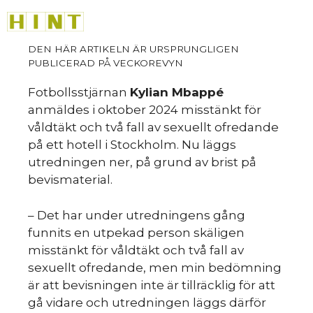
sk
Hoppa
M
till
innehåll
Fotbollsstjärnan
Kylian Mbappé
anmäldes i oktober 2024 misstänkt för
våldtäkt och två fall av sexuellt ofredande
på ett hotell i Stockholm. Nu läggs
utredningen ner, på grund av brist på
bevismaterial.
– Det har under utredningens gång
funnits en utpekad person skäligen
misstänkt för våldtäkt och två fall av
sexuellt ofredande, men min bedömning
är att bevisningen inte är tillräcklig för att
gå vidare och utredningen läggs därför