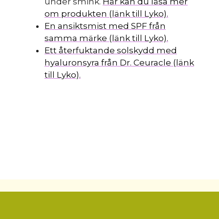
under smink.
Här kan du läsa mer
om produkten (länk till Lyko).
En ansiktsmist med SPF från
samma märke (länk till Lyko).
Ett återfuktande solskydd med
hyaluronsyra från Dr. Ceuracle (länk
till Lyko).