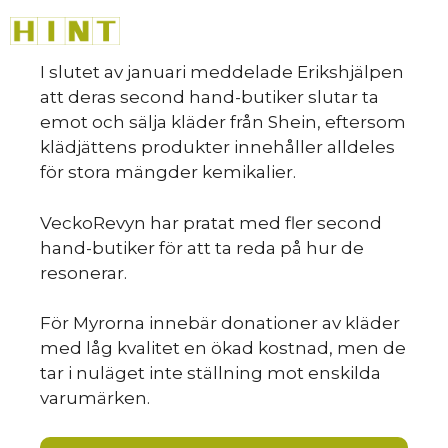
Hoppa
M
till
innehåll
I slutet av januari meddelade Erikshjälpen
att deras second hand-butiker slutar ta
emot och sälja kläder från Shein, eftersom
klädjättens produkter innehåller alldeles
för stora mängder kemikalier.
VeckoRevyn har pratat med fler second
hand-butiker för att ta reda på hur de
resonerar.
För Myrorna innebär donationer av kläder
med låg kvalitet en ökad kostnad, men de
tar i nuläget inte ställning mot enskilda
varumärken.