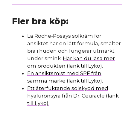
Fler bra köp:
La Roche-Posays solkräm för
ansiktet har en lätt formula, smälter
bra i huden och fungerar utmärkt
under smink.
Här kan du läsa mer
om produkten (länk till Lyko).
En ansiktsmist med SPF från
samma märke (länk till Lyko).
Ett återfuktande solskydd med
hyaluronsyra från Dr. Ceuracle (länk
till Lyko).