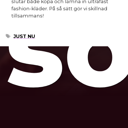
so
slutar både köpa och lämna in ultrafast
fashion-kläder. På så sätt gör vi skillnad
tillsammans!
ETIKETTER
JUST NU