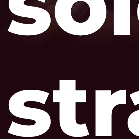
so
str