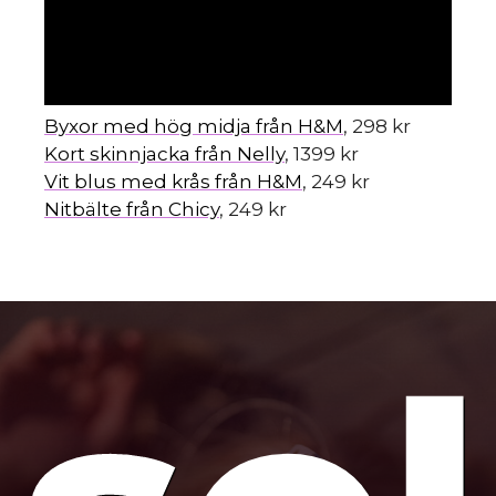
mo
Byxor med hög midja från H&M
, 298 kr
Kort skinnjacka från Nelly
, 1399 kr
Vit blus med krås från H&M
, 249 kr
Nitbälte från Chicy
, 249 kr