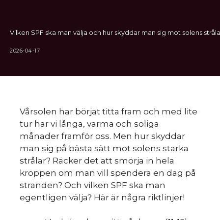
Vilken SPF ska man välja och hur skyddar man sig mot solens stråla
2026-04-17
Vårsolen har börjat titta fram och med lite
tur har vi långa, varma och soliga
månader framför oss. Men hur skyddar
man sig på bästa sätt mot solens starka
strålar? Räcker det att smörja in hela
kroppen om man vill spendera en dag på
stranden? Och vilken SPF ska man
egentligen välja? Här är några riktlinjer!