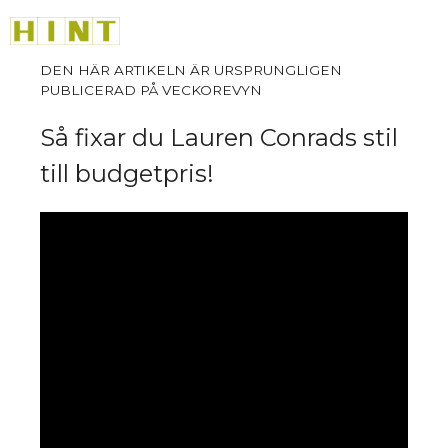
Så
Hoppa
M
till
innehåll
Så fixar du Lauren Conrads stil
till budgetpris!
sk