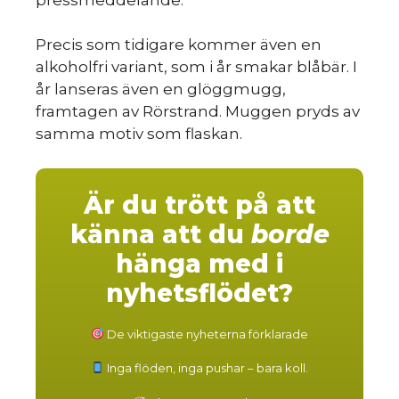
Precis som tidigare kommer även en
alkoholfri variant, som i år smakar blåbär. I
år lanseras även en glöggmugg,
framtagen av Rörstrand. Muggen pryds av
samma motiv som flaskan.
Är du trött på att
känna att du
borde
hänga med i
nyhetsflödet?
De viktigaste nyheterna förklarade
Inga flöden, inga pushar – bara koll.