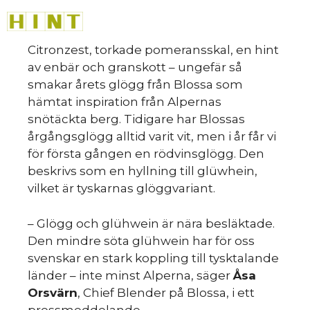
Hoppa
M
till
innehåll
Citronzest, torkade pomeransskal, en hint
av enbär och granskott – ungefär så
smakar årets glögg från Blossa som
hämtat inspiration från Alpernas
snötäckta berg. Tidigare har Blossas
årgångsglögg alltid varit vit, men i år får vi
för första gången en rödvinsglögg. Den
beskrivs som en hyllning till glüwhein,
vilket är tyskarnas glöggvariant.
– Glögg och glühwein är nära besläktade.
Den mindre söta glühwein har för oss
svenskar en stark koppling till tysktalande
länder – inte minst Alperna, säger
Åsa
Orsvärn
, Chief Blender på Blossa, i ett
pressmeddelande.