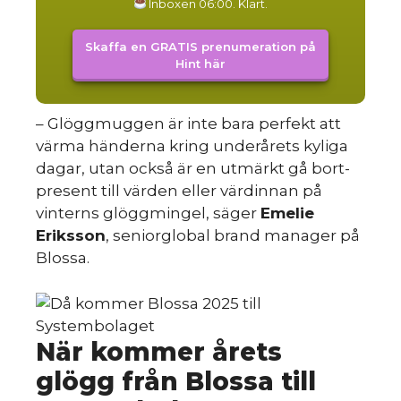
Inboxen 06:00. Klart.
Skaffa en GRATIS prenumeration på
Hint här
– Glöggmuggen är inte bara perfekt att
värma händerna kring underårets kyliga
dagar, utan också är en utmärkt gå bort-
present till värden eller värdinnan på
vinterns glöggmingel, säger
Emelie
Eriksson
, seniorglobal brand manager på
Blossa.
När kommer årets
glögg från Blossa till