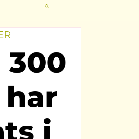
ER
 300
 har
ts i