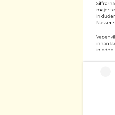
Siffror
majorite
inklude
Nasser-s
Vapenvil
innan Is
inledde 