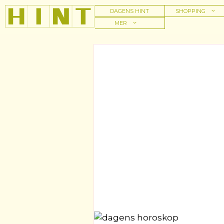
Hoppa
DAGENS HINT
SHOPPING
till
MER
innehåll