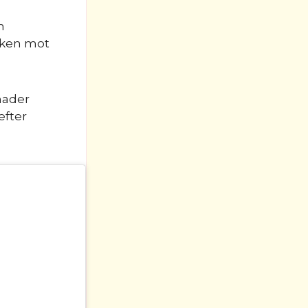
n
cken mot
nader
efter