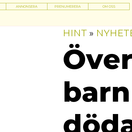
ANNONSERA
PRENUMERERA
OM OSS
HINT
»
NYHET
Över
barn
döda