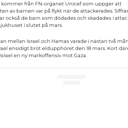
na kommer från FN-organet Unicef som uppger att
ten av barnen var på flykt när de attackerades. Siffra
rar också de barn som dödades och skadades i atta
jukhuset i slutet på mars.
an mellan Israel och Hamas varade i nästan två må
rael ensidigt bröt eldupphöret den 18 mars. Kort där
Israel en ny markoffensiv mot Gaza.