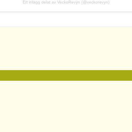
Ett inlägg delat av VeckoRevyn (@veckorevyn)
Kontakt
Chefredaktör & ansvarig utgivare:
Irena Pozar