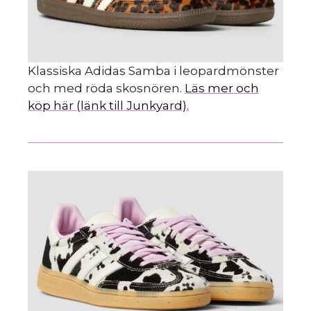
Klassiska Adidas Samba i leopardmönster
och med röda skosnören.
Läs mer och
köp här (länk till Junkyard).