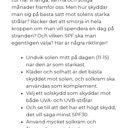
tur har vi långa, varma och soliga
månader framför oss. Men hur skyddar
man sig på bästa sätt mot solens starka
strålar? Räcker det att smörja in hela
kroppen om man vill spendera en dag på
stranden? Och vilken SPF ska man
egentligen välja? Här är några riktlinjer!
Undvik solen mitt på dagen (11-15)
HIN
när den är som starkast.
Kläder och solhatt är det bästa
skyddet mot solen, och solkräm ska
användas som komplement.
Välj ett solskydd som skyddar mot
både UVA- och UVB-strålar.
Och se till att det har ett högt skydd,
det vill säga minst SPF30.
Använd
mycket
solkräm och