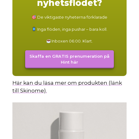
nyhetsflödet?
De viktigaste nyheterna förklarade
a
Inga flöden, inga pushar – bara koll.
Inboxen 06:00. Klart.
Skaffa en GRATIS prenumeration på
Hint här
Här kan du läsa mer om produkten (länk
till Skinome).