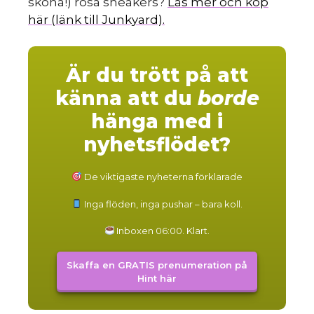
sköna!) rosa sneakers?
Läs mer och köp
här (länk till Junkyard).
Är du trött på att
känna att du
borde
hänga med i
nyhetsflödet?
De viktigaste nyheterna förklarade
Inga flöden, inga pushar – bara koll.
Inboxen 06:00. Klart.
Skaffa en GRATIS prenumeration på
Hint här