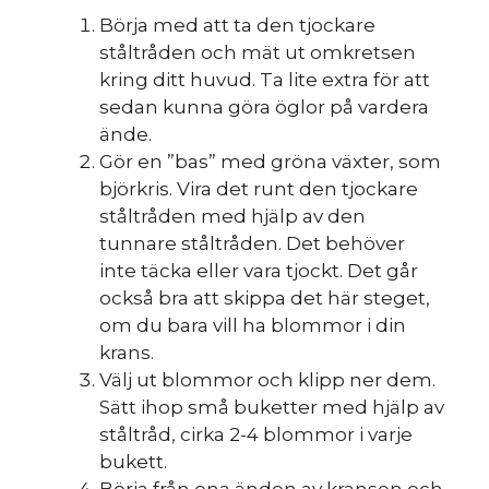
Börja med att ta den tjockare
ståltråden och mät ut omkretsen
kring ditt huvud. Ta lite extra för att
sedan kunna göra öglor på vardera
ände.
Gör en ”bas” med gröna växter, som
björkris. Vira det runt den tjockare
ståltråden med hjälp av den
tunnare ståltråden. Det behöver
inte täcka eller vara tjockt. Det går
också bra att skippa det här steget,
om du bara vill ha blommor i din
krans.
Välj ut blommor och klipp ner dem.
Sätt ihop små buketter med hjälp av
ståltråd, cirka 2-4 blommor i varje
bukett.
Börja från ena änden av kransen och