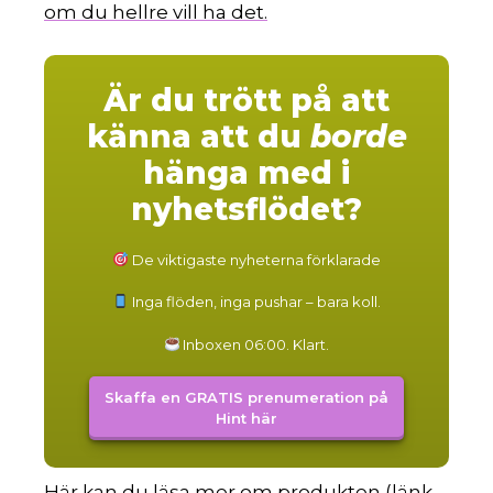
om du hellre vill ha det.
Är du trött på att
känna att du
borde
hänga med i
nyhetsflödet?
De viktigaste nyheterna förklarade
Inga flöden, inga pushar – bara koll.
Inboxen 06:00. Klart.
Skaffa en GRATIS prenumeration på
Hint här
Här kan du läsa mer om produkten (länk