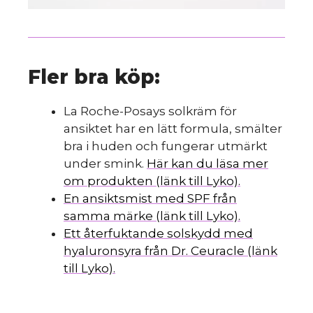
Fler bra köp:
La Roche-Posays solkräm för
ansiktet har en lätt formula, smälter
bra i huden och fungerar utmärkt
under smink.
Här kan du läsa mer
om produkten (länk till Lyko).
En ansiktsmist med SPF från
samma märke (länk till Lyko).
Ett återfuktande solskydd med
hyaluronsyra från Dr. Ceuracle (länk
till Lyko).