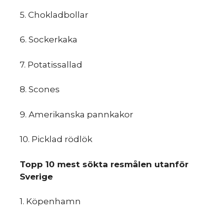
5. Chokladbollar
6. Sockerkaka
7. Potatissallad
du
8. Scones
9. Amerikanska​ ​pannkakor
10. Picklad​ ​rödlök
Topp​ ​10​ ​mest​ ​sökta​ ​resmålen​ ​utanför​ ​
Sverige
1. Köpenhamn