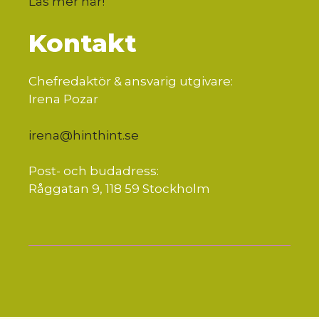
Läs mer här
!
Kontakt
Chefredaktör & ansvarig utgivare:
Irena Pozar
irena@hinthint.se
Post- och budadress:
Råggatan 9, 118 59 Stockholm