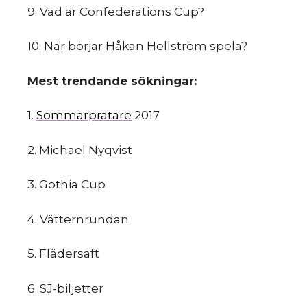
9. Vad​ ​är​ ​Confederations​ ​Cup?
HINT
10. När​ ​börjar​ ​Håkan​ ​Hellström​ ​spela?
Mest​ ​trendande​ ​sökningar:
1.
Sommarpratare​
​2017
2. Michael​ ​Nyqvist
S
3. Gothia​ ​Cup
4. Vätternrundan
5. Flädersaft
6. SJ-biljetter