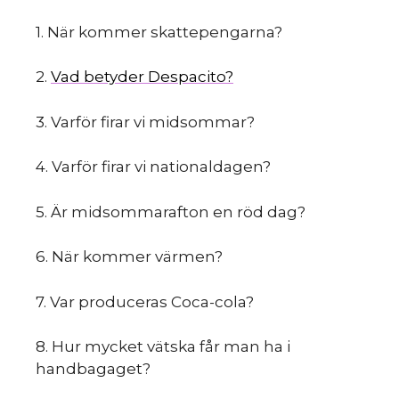
1. När​ ​kommer​ ​skattepengarna?
2.
Vad​ ​betyder​ ​Despacito?
3. Varför​ ​firar​ ​vi​ ​midsommar?
4. Varför​ ​firar​ ​vi​ ​nationaldagen?
5. Är​ ​midsommarafton​ ​en​ ​röd​ ​dag?
6. När​ ​kommer​ ​värmen?
7. Var​ ​produceras​ ​Coca-cola?
8. Hur​ ​mycket​ ​vätska​ ​får​ ​man​ ​ha​ ​i​ ​
handbagaget?