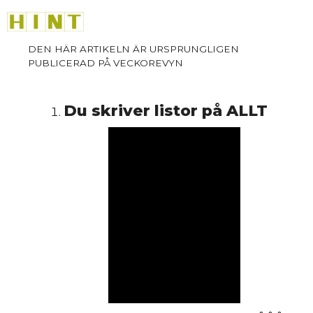
Hoppa
M
till
innehåll
Du skriver listor på ALLT