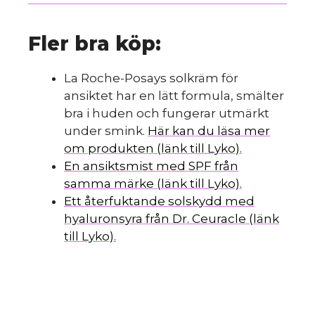
Fler bra köp:
La Roche-Posays solkräm för
ansiktet har en lätt formula, smälter
bra i huden och fungerar utmärkt
under smink.
Här kan du läsa mer
om produkten (länk till Lyko).
En ansiktsmist med SPF från
samma märke (länk till Lyko).
Ett återfuktande solskydd med
hyaluronsyra från Dr. Ceuracle (länk
till Lyko).