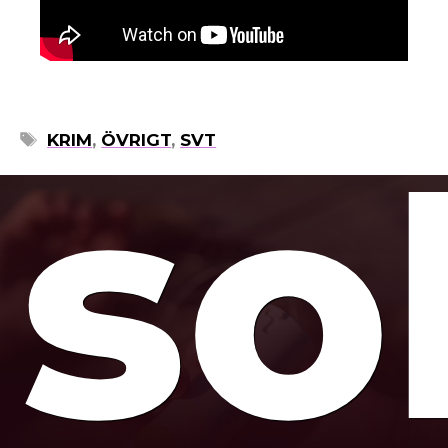
so
ETIKETTER
KRIM
,
ÖVRIGT
,
SVT