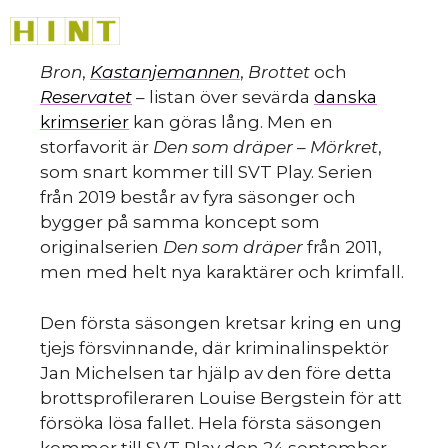
Hoppa
M
till
innehåll
Bron
,
Kastanjemannen
,
Brottet
och
Reservatet
– listan över sevärda
danska
krimserier
kan göras lång. Men en
storfavorit är
Den som dräper – Mörkret
,
som snart kommer till SVT Play. Serien
från 2019 består av fyra säsonger och
bygger på samma koncept som
originalserien
Den som dräper
från 2011,
men med helt nya karaktärer och krimfall.
HINT
»
Den första säsongen kretsar kring en ung
tjejs försvinnande, där kriminalinspektör
Jan Michelsen tar hjälp av den före detta
brottsprofileraren Louise Bergstein för att
försöka lösa fallet. Hela första säsongen
kommer till SVT Play den 24 september.