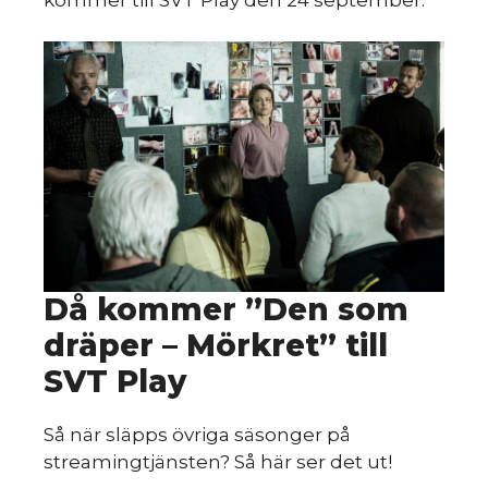
Så
Då kommer ”Den som
dräper – Mörkret” till
SVT Play
Så när släpps övriga säsonger på
streamingtjänsten? Så här ser det ut!