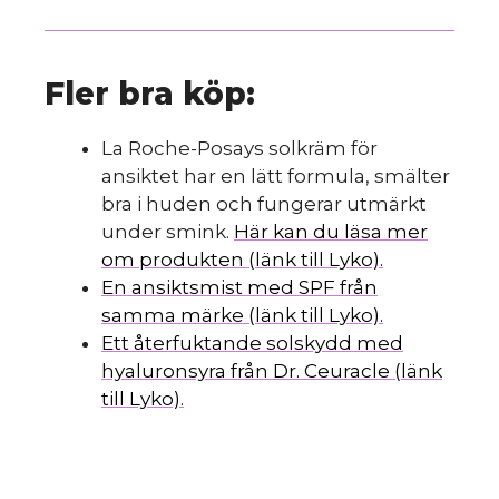
Fler bra köp:
La Roche-Posays solkräm för
ansiktet har en lätt formula, smälter
bra i huden och fungerar utmärkt
under smink.
Här kan du läsa mer
om produkten (länk till Lyko).
En ansiktsmist med SPF från
samma märke (länk till Lyko).
Ett återfuktande solskydd med
hyaluronsyra från Dr. Ceuracle (länk
till Lyko).