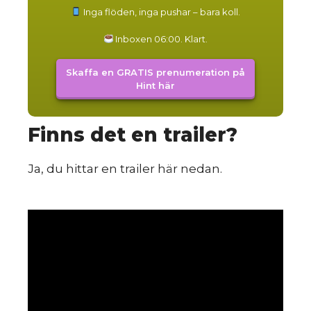
du
Inga flöden, inga pushar – bara koll.
Inboxen 06:00. Klart.
Skaffa en GRATIS prenumeration på
Hint här
Finns det en trailer?
m
Ja, du hittar en trailer här nedan.