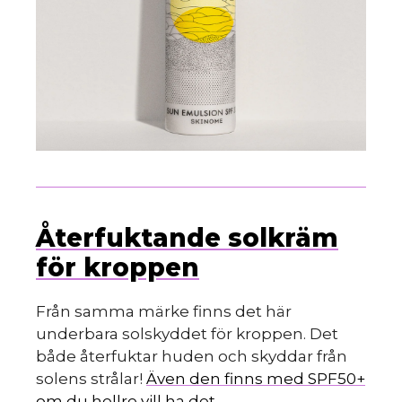
Återfuktande solkräm
för kroppen
Från samma märke finns det här
underbara solskyddet för kroppen. Det
både återfuktar huden och skyddar från
solens strålar!
Även den finns med SPF50+
om du hellre vill ha det.