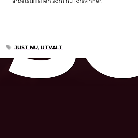
s
arbetstillfällen som nu försvinner.
ETIKETTER
JUST NU
,
UTVALT