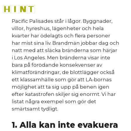
Hoppa
M
till
innehåll
Pacific Palisades står i lågor. Byggnader,
villor, hyreshus, lägenheter och hela
kvarter har ödelagts och flera personer
har mist sina liv. Brandmän jobbar dag och
natt med att släcka bränderna som härjar
i Los Angeles. Men bränderna visar inte
bara på förödande konsekvenser av
klimatförändringar, de blottlägger också
ett klassamhälle som gör att LA-bornas
möjlighet att ta sig upp på benen igen
efter katastrofen skiljer sig enormt. Vi har
listat några exempel som gör det
smärtsamt tydligt.
1. Alla kan inte evakuera