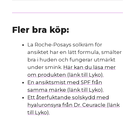
Fler bra köp:
La Roche-Posays solkräm för
ansiktet har en lätt formula, smälter
bra i huden och fungerar utmärkt
under smink.
Här kan du läsa mer
om produkten (länk till Lyko).
En ansiktsmist med SPF från
samma märke (länk till Lyko).
Ett återfuktande solskydd med
hyaluronsyra från Dr. Ceuracle (länk
till Lyko).