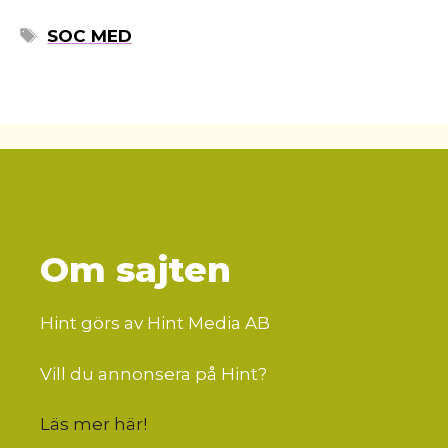
ETIKETTER
SOC MED
Om sajten
Hint görs av Hint Media AB
Vill du annonsera på Hint?
Läs mer här
!