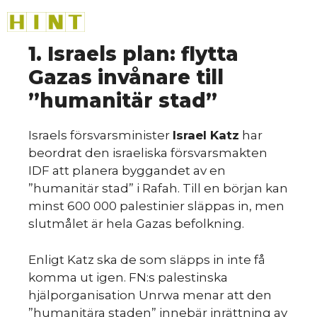
Hoppa
M
till
innehåll
1. Israels plan: flytta
Gazas invånare till
”humanitär stad”
Israels försvarsminister
Israel Katz
har
beordrat den israeliska försvarsmakten
IDF att planera byggandet av en
”humanitär stad” i Rafah. Till en början kan
minst 600 000 palestinier släppas in, men
slutmålet är hela Gazas befolkning.
Enligt Katz ska de som släpps in inte få
komma ut igen. FN:s palestinska
hjälporganisation Unrwa menar att den
”humanitära staden” innebär inrättning av