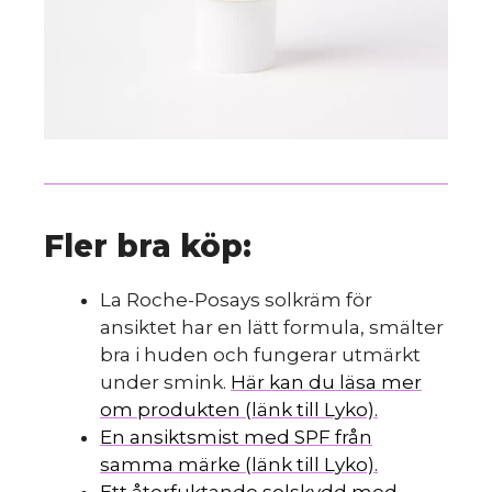
Fler bra köp:
La Roche-Posays solkräm för
ansiktet har en lätt formula, smälter
bra i huden och fungerar utmärkt
under smink.
Här kan du läsa mer
om produkten (länk till Lyko).
En ansiktsmist med SPF från
samma märke (länk till Lyko).
Ett återfuktande solskydd med