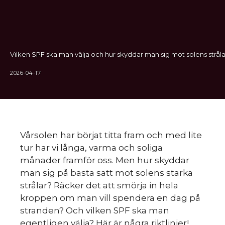
Vilken SPF ska man välja och hur skyddar man sig mot solens stråla
2026-04-17
Vårsolen har börjat titta fram och med lite
tur har vi långa, varma och soliga
månader framför oss. Men hur skyddar
man sig på bästa sätt mot solens starka
strålar? Räcker det att smörja in hela
kroppen om man vill spendera en dag på
stranden? Och vilken SPF ska man
egentligen välja? Här är några riktlinjer!