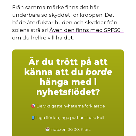
Från samma märke finns det här
underbara solskyddet för kroppen. Det
både återfuktar huden och skyddar från
solens strålar!
Även den finns med SPF50+
om du hellre vill ha det.
Är du trött på att
känna att du
borde
hänga med i
nyhetsflödet?
De viktigaste nyheterna förklarade
Inga flöden, inga pushar – bara koll.
Inboxen 06:00. Klart.