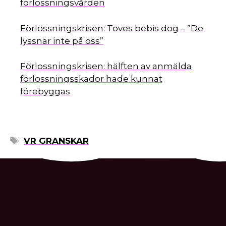
s
förlossningsvården
Förlossningskrisen: Toves bebis dog – ”De
lyssnar inte på oss”
Förlossningskrisen: hälften av anmälda
förlossningsskador hade kunnat
förebyggas
ETIKETTER
VR GRANSKAR