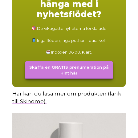
hänga med i
nyhetsflödet?
De viktigaste nyheterna förklarade
Inga flöden, inga pushar – bara koll.
Inboxen 06:00. Klart.
Skaffa en GRATIS prenumeration på
Hint här
Här kan du läsa mer om produkten (länk
till Skinome).