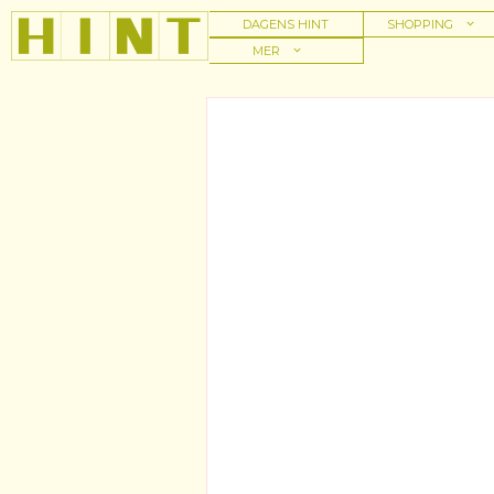
Hoppa
DAGENS HINT
SHOPPING
till
MER
innehåll