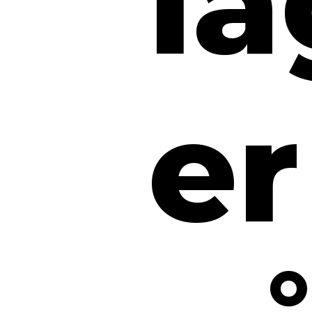
la
er