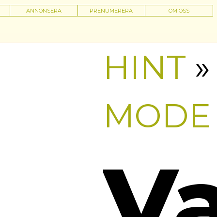
ANNONSERA
PRENUMERERA
OM OSS
HINT
»
MODE
V