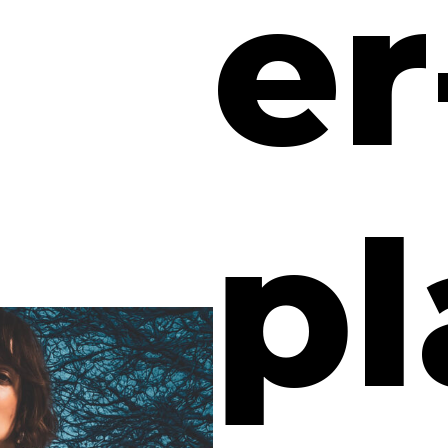
er
pl